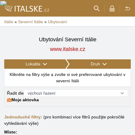
Itálie
»
Severní Itálie
»
Ubytování
Ubytování Severní Itálie
www.italske.cz
Lokalita
Druh
Klikněte na filtry výše a zvolte si své preferované ubytování v
severní Itálii
Řadit dle
Moje aktovka
Jednoduché filtry:
(pro kombinaci více filtrů použijte pokročilé
vyhledávání výše)
Místo: