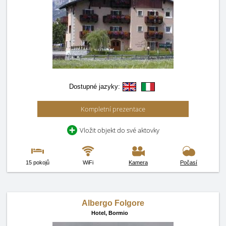
Dostupné jazyky:
Kompletní prezentace
Vložit objekt do své aktovky
15 pokojů
WiFi
Kamera
Počasí
Albergo Folgore
Hotel,
Bormio