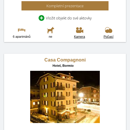
Kompletní prezentace
Vložit objekt do své aktovky
6 apartmánů
ne
Kamera
Počasí
Casa Compagnoni
Hotel,
Bormio