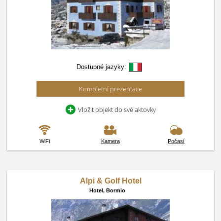
Dostupné jazyky:
Kompletní prezentace
Vložit objekt do své aktovky
WiFi
Kamera
Počasí
Alpi & Golf Hotel
Hotel,
Bormio