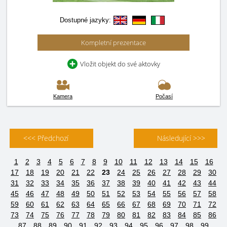
Dostupné jazyky:
Kompletní prezentace
Vložit objekt do své aktovky
Kamera
Počasí
<<< Předchozí
Následující >>>
1
2
3
4
5
6
7
8
9
10
11
12
13
14
15
16
17
18
19
20
21
22
23
24
25
26
27
28
29
30
31
32
33
34
35
36
37
38
39
40
41
42
43
44
45
46
47
48
49
50
51
52
53
54
55
56
57
58
59
60
61
62
63
64
65
66
67
68
69
70
71
72
73
74
75
76
77
78
79
80
81
82
83
84
85
86
87
88
89
90
91
92
93
94
95
96
97
98
99