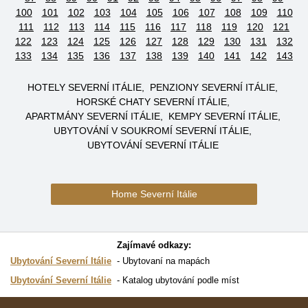
100
101
102
103
104
105
106
107
108
109
110
111
112
113
114
115
116
117
118
119
120
121
122
123
124
125
126
127
128
129
130
131
132
133
134
135
136
137
138
139
140
141
142
143
HOTELY SEVERNÍ ITÁLIE
PENZIONY SEVERNÍ ITÁLIE
HORSKÉ CHATY SEVERNÍ ITÁLIE
APARTMÁNY SEVERNÍ ITÁLIE
KEMPY SEVERNÍ ITÁLIE
UBYTOVÁNÍ V SOUKROMÍ SEVERNÍ ITÁLIE
UBYTOVÁNÍ SEVERNÍ ITÁLIE
Home Severní Itálie
Zajímavé odkazy:
Ubytování Severní Itálie
Ubytovaní na mapách
Ubytování Severní Itálie
Katalog ubytování podle míst