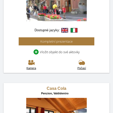
Dostupné jazyky:
Kompletní prezentace
Vložit objekt do své aktovky
Kamera
Počasí
Casa Cola
Penzion,
Valdidentro