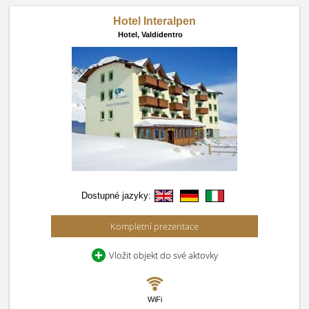
Hotel Interalpen
Hotel,
Valdidentro
Dostupné jazyky:
Kompletní prezentace
Vložit objekt do své aktovky
WiFi