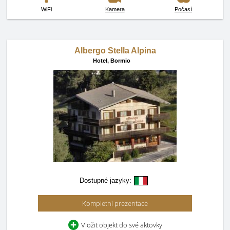
WiFi
Kamera
Počasí
Albergo Stella Alpina
Hotel,
Bormio
Dostupné jazyky:
Kompletní prezentace
Vložit objekt do své aktovky