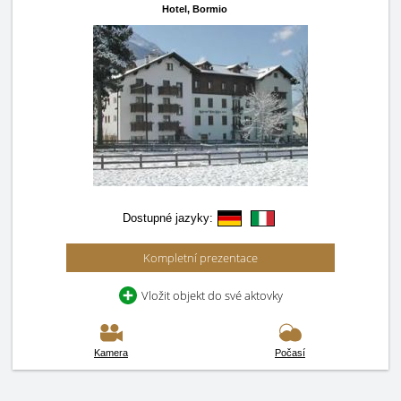
Hotel,
Bormio
Dostupné jazyky:
Kompletní prezentace
Vložit objekt do své aktovky
Kamera
Počasí