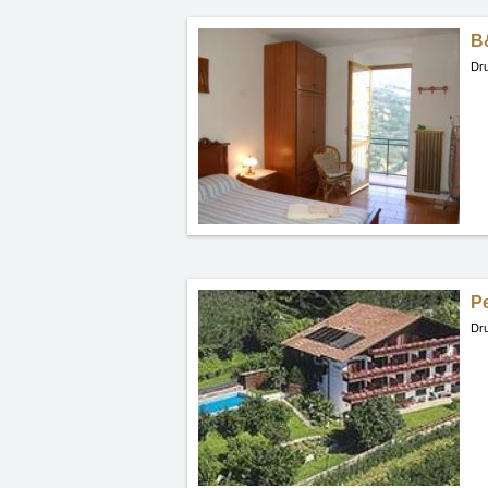
B
Dru
P
Dru