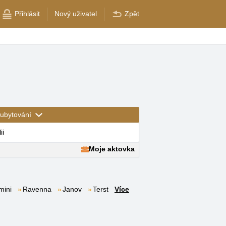
Přihlásit
Nový uživatel
Zpět
ubytování
ii
Moje aktovka
mini
Ravenna
Janov
Terst
Více