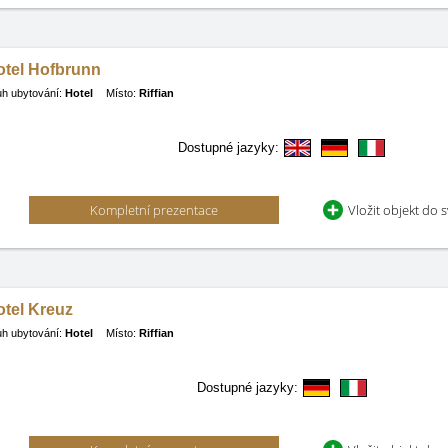
otel Hofbrunn
h ubytování:
Hotel
Místo:
Riffian
Dostupné jazyky:
Kompletní prezentace
Vložit objekt do 
otel Kreuz
h ubytování:
Hotel
Místo:
Riffian
Dostupné jazyky: