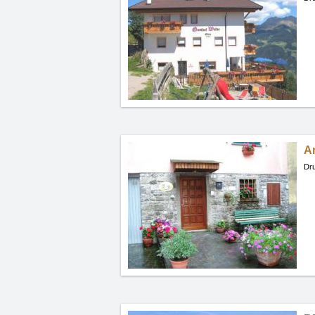
An
Dru