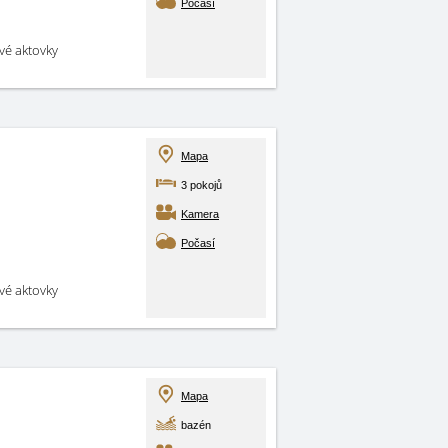
Počasí
své aktovky
Mapa
3 pokojů
Kamera
Počasí
své aktovky
Mapa
bazén