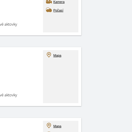
Kamera
Počasí
své aktovky
Mapa
své aktovky
Mapa