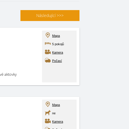
Následující
>>>
Mapa
5 pokojů
Kamera
Počasí
své aktovky
Mapa
ne
Kamera