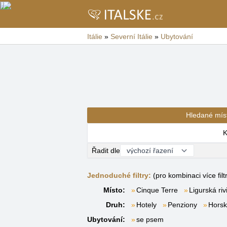
Itálie
»
Severní Itálie
»
Ubytování
Hledané mís
K
Řadit dle
Jednoduché filtry:
(pro kombinaci více filt
Místo:
Cinque Terre
Ligurská riv
Druh:
Hotely
Penziony
Horsk
Ubytování:
se psem