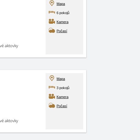
Mapa
6 pokojů
Kamera
Počasí
své aktovky
Mapa
3 pokojů
Kamera
Počasí
své aktovky