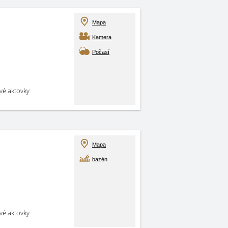
Mapa
Kamera
Počasí
své aktovky
Mapa
bazén
své aktovky