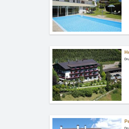
H
Dru
P
Dru