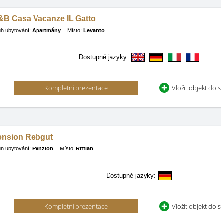
&B Casa Vacanze IL Gatto
h ubytování:
Apartmány
Místo:
Levanto
Dostupné jazyky:
Kompletní prezentace
Vložit objekt do 
ension Rebgut
h ubytování:
Penzion
Místo:
Riffian
Dostupné jazyky:
Kompletní prezentace
Vložit objekt do 