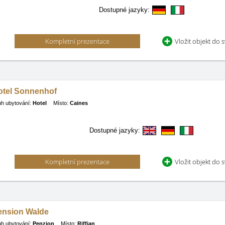
Dostupné jazyky:
Kompletní prezentace
Vložit objekt do 
otel Sonnenhof
h ubytování:
Hotel
Místo:
Caines
Dostupné jazyky:
Kompletní prezentace
Vložit objekt do 
ension Walde
h ubytování:
Penzion
Místo:
Riffian