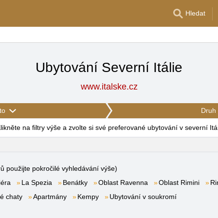
Hledat
Ubytování Severní Itálie
www.italske.cz
to
Druh 
likněte na filtry výše a zvolte si své preferované ubytování v severní Itál
rů použijte pokročilé vyhledávání výše)
iéra
La Spezia
Benátky
Oblast Ravenna
Oblast Rimini
Ri
é chaty
Apartmány
Kempy
Ubytování v soukromí