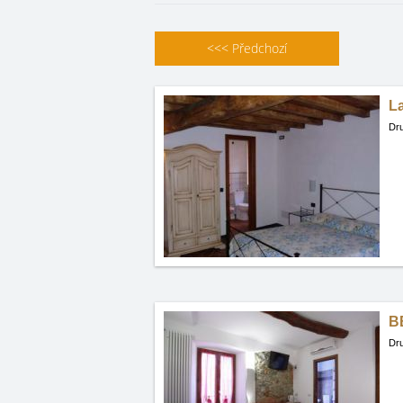
<<<
Předchozí
La
Dru
BB
Dru