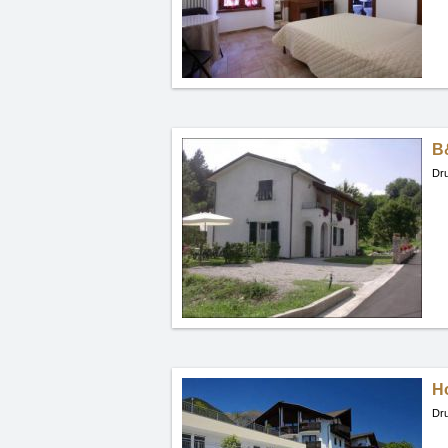
B
Dru
Ho
Dru