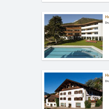
H
Dru
H
Dru