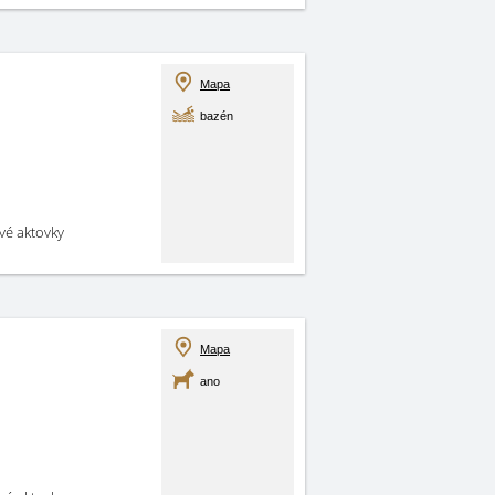
Mapa
bazén
své aktovky
Mapa
ano