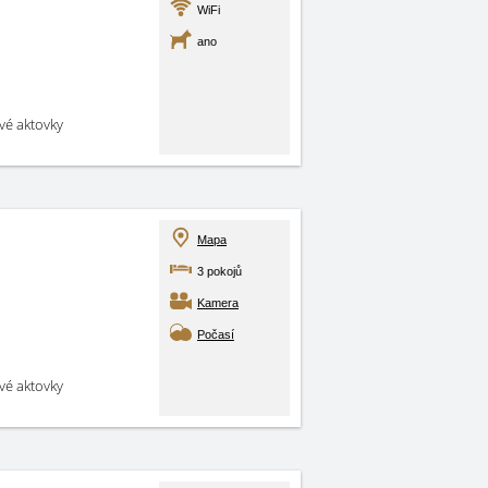
WiFi
ano
své aktovky
Mapa
3 pokojů
Kamera
Počasí
své aktovky