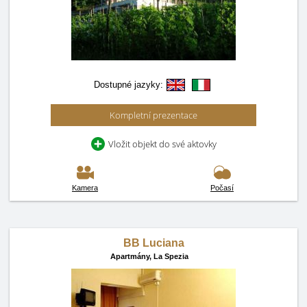
Dostupné jazyky:
Kompletní prezentace
Vložit objekt do své aktovky
Kamera
Počasí
BB Luciana
Apartmány,
La Spezia