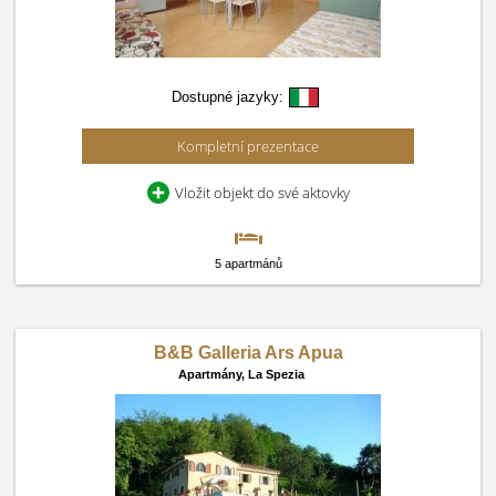
Dostupné jazyky:
Kompletní prezentace
Vložit objekt do své aktovky
5 apartmánů
B&B Galleria Ars Apua
Apartmány,
La Spezia