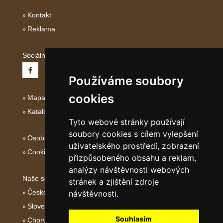
Kontakt
Reklama
Sociální sítě:
Používáme soubory
cookies
Mapa serveru Severní Itálie
Katalog ubytování
Tyto webové stránky používají
soubory cookies s cílem vylepšení
Osobní údaje
uživatelského prostředí, zobrazení
Cookies
přizpůsobeného obsahu a reklam,
analýzy návštěvnosti webových
Naše servery:
stránek a zjištění zdroje
České hory
návštěvnosti.
Slovenské hory
Souhlasím
Chorvatsko