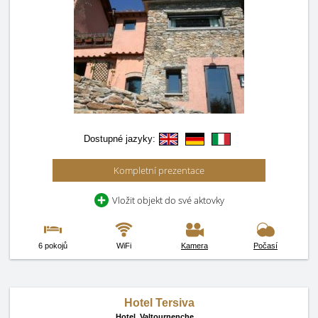
Dostupné jazyky:
Kompletní prezentace
Vložit objekt do své aktovky
6 pokojů
WiFi
Kamera
Počasí
Hotel Tersiva
Hotel,
Valtournenche