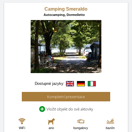
Camping Smeraldo
Autocamping,
Dormelletto
Dostupné jazyky:
Kompletní prezentace
Vložit objekt do své aktovky
WiFi
ano
bungalovy
bazén