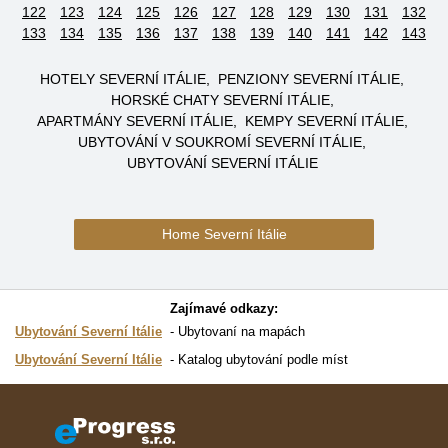
122
123
124
125
126
127
128
129
130
131
132
133
134
135
136
137
138
139
140
141
142
143
HOTELY SEVERNÍ ITÁLIE
PENZIONY SEVERNÍ ITÁLIE
HORSKÉ CHATY SEVERNÍ ITÁLIE
APARTMÁNY SEVERNÍ ITÁLIE
KEMPY SEVERNÍ ITÁLIE
UBYTOVÁNÍ V SOUKROMÍ SEVERNÍ ITÁLIE
UBYTOVÁNÍ SEVERNÍ ITÁLIE
Home Severní Itálie
Zajímavé odkazy:
Ubytování Severní Itálie
Ubytovaní na mapách
Ubytování Severní Itálie
Katalog ubytování podle míst