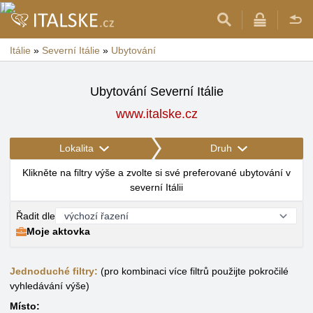
Itálie
»
Severní Itálie
»
Ubytování
Ubytování Severní Itálie
www.italske.cz
Lokalita
Druh
Klikněte na filtry výše a zvolte si své preferované ubytování v
severní Itálii
Řadit dle
Moje aktovka
Jednoduché filtry:
(pro kombinaci více filtrů použijte pokročilé
vyhledávání výše)
Místo: