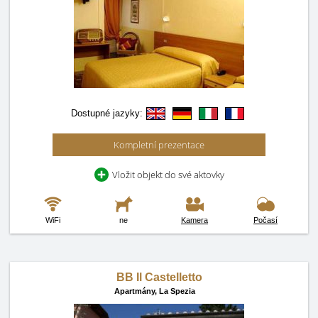
Dostupné jazyky:
Kompletní prezentace
Vložit objekt do své aktovky
WiFi
ne
Kamera
Počasí
BB Il Castelletto
Apartmány,
La Spezia