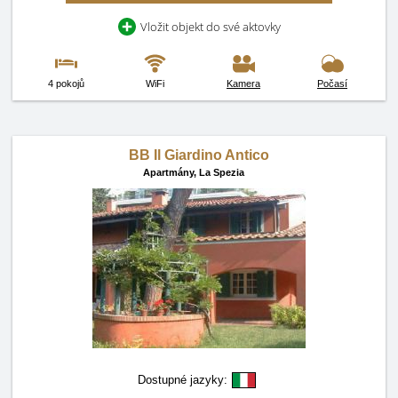
Vložit objekt do své aktovky
4 pokojů
WiFi
Kamera
Počasí
BB Il Giardino Antico
Apartmány,
La Spezia
Dostupné jazyky: