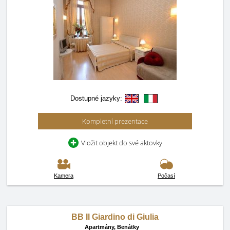
Dostupné jazyky:
Kompletní prezentace
Vložit objekt do své aktovky
Kamera
Počasí
BB Il Giardino di Giulia
Apartmány,
Benátky