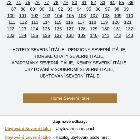
73
74
75
76
77
78
79
80
81
82
83
84
85
86
87
88
89
90
91
92
93
94
95
96
97
98
99
100
101
102
103
104
105
106
107
108
109
110
111
112
113
114
115
116
117
118
119
120
121
122
123
124
125
126
127
128
129
130
131
132
133
134
135
136
137
138
139
140
141
142
143
HOTELY SEVERNÍ ITÁLIE
PENZIONY SEVERNÍ ITÁLIE
HORSKÉ CHATY SEVERNÍ ITÁLIE
APARTMÁNY SEVERNÍ ITÁLIE
KEMPY SEVERNÍ ITÁLIE
UBYTOVÁNÍ V SOUKROMÍ SEVERNÍ ITÁLIE
UBYTOVÁNÍ SEVERNÍ ITÁLIE
Home Severní Itálie
Zajímavé odkazy:
Ubytování Severní Itálie
Ubytovaní na mapách
Ubytování Severní Itálie
Katalog ubytování podle míst