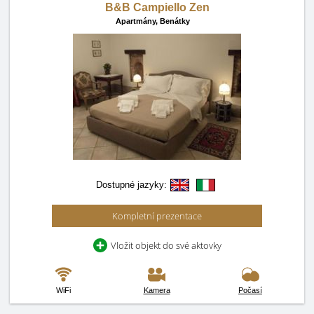
B&B Campiello Zen
Apartmány,
Benátky
Dostupné jazyky:
Kompletní prezentace
Vložit objekt do své aktovky
WiFi
Kamera
Počasí