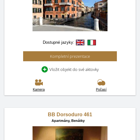
Dostupné jazyky:
Kompletní prezentace
Vložit objekt do své aktovky
Kamera
Počasí
BB Dorsoduro 461
Apartmány,
Benátky