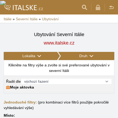
Itálie
»
Severní Itálie
»
Ubytování
Ubytování Severní Itálie
www.italske.cz
Lokalita
Druh
Klikněte na filtry výše a zvolte si své preferované ubytování v
severní Itálii
Řadit dle
Moje aktovka
Jednoduché filtry:
(pro kombinaci více filtrů použijte pokročilé
vyhledávání výše)
Místo: