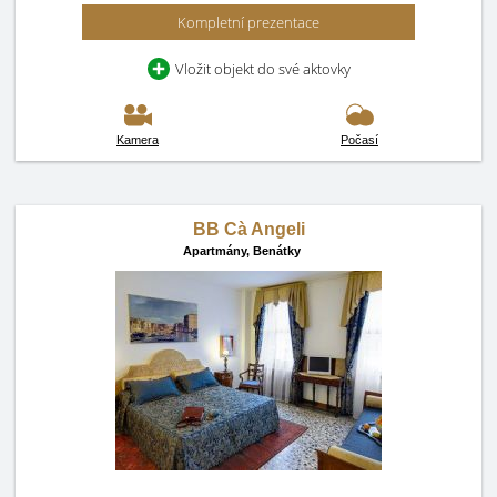
Kompletní prezentace
Vložit objekt do své aktovky
Kamera
Počasí
BB Cà Angeli
Apartmány,
Benátky