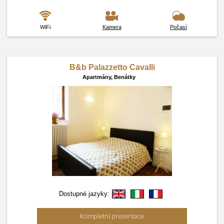
WiFi
Kamera
Počasí
B&b Palazzetto Cavalli
Apartmány,
Benátky
Dostupné jazyky:
Kompletní prezentace