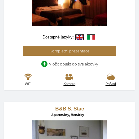
Dostupné jazyky:
Kompletní prezentace
Vložit objekt do své aktovky
WiFi
Kamera
Počasí
B&B S. Stae
Apartmány,
Benátky