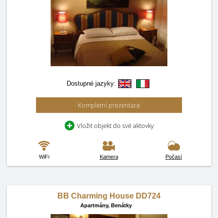
Dostupné jazyky:
Kompletní prezentace
Vložit objekt do své aktovky
WiFi
Kamera
Počasí
BB Charming House DD724
Apartmány,
Benátky