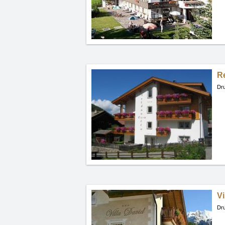
R
Dru
Vi
Dru