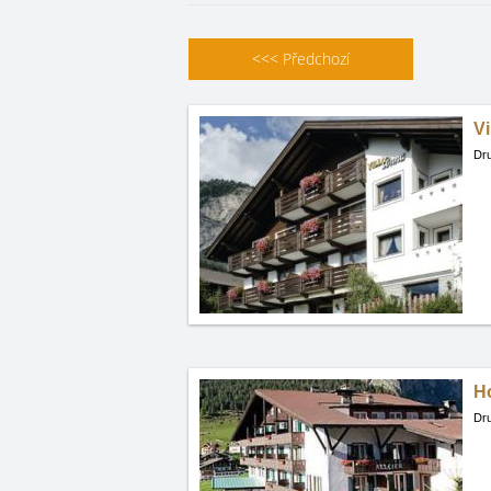
<<<
Předchozí
Vi
Dru
Ho
Dru