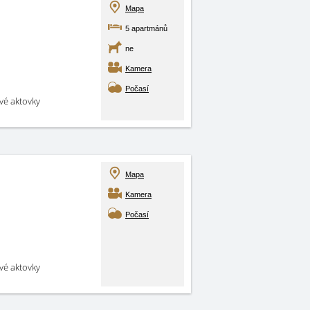
Mapa
5 apartmánů
ne
Kamera
Počasí
své aktovky
Mapa
Kamera
Počasí
své aktovky