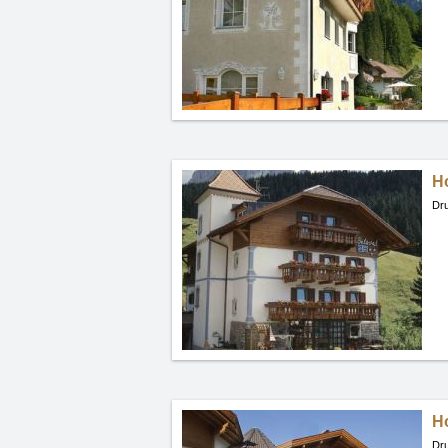
Ho
Dru
H
Dru