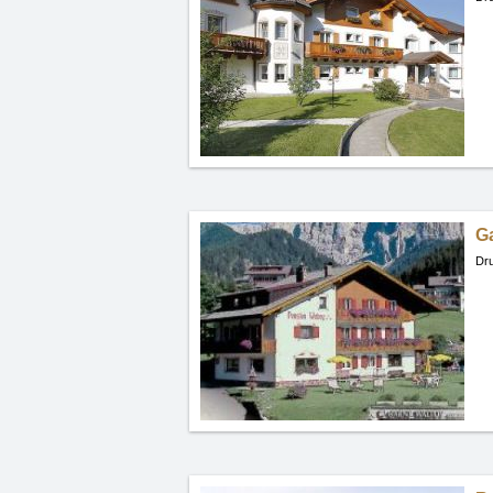
Ga
Dru