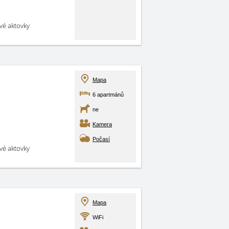
své aktovky
Mapa
6 apartmánů
ne
Kamera
Počasí
své aktovky
Mapa
WiFi