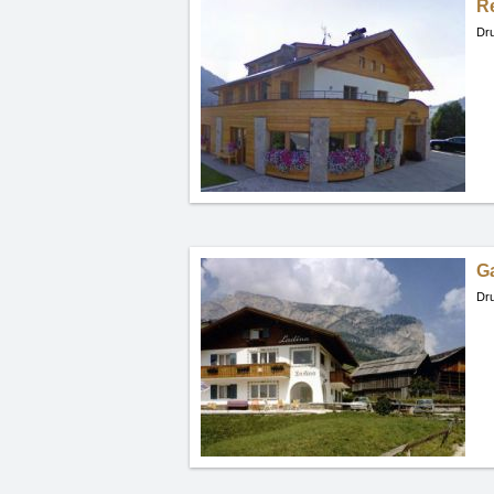
R
Dru
G
Dru