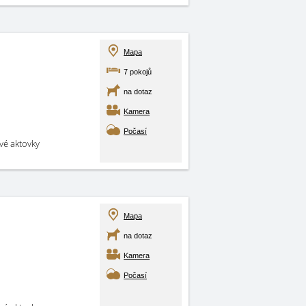
Mapa
7 pokojů
na dotaz
Kamera
Počasí
své aktovky
Mapa
na dotaz
Kamera
Počasí