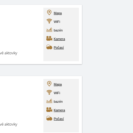
Mapa
WiFi
bazén
Kamera
Počasí
své aktovky
Mapa
WiFi
bazén
Kamera
Počasí
své aktovky