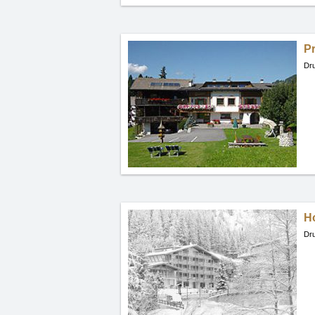
Pr
Dru
Ho
Dru