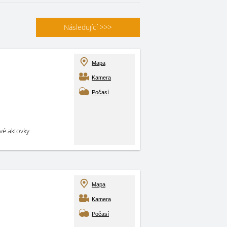
Následující
>>>
Mapa
Kamera
Počasí
své aktovky
Mapa
Kamera
Počasí