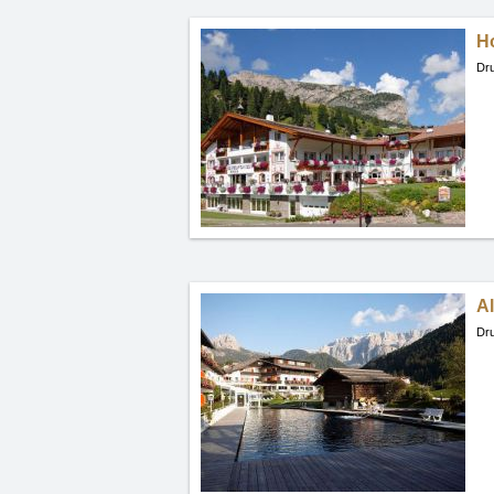
H
Dru
A
Dru