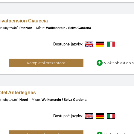
ivatpension Ciauceia
h ubytování:
Penzion
Místo:
Wolkenstein / Selva Gardena
Dostupné jazyky:
Kompletní prezentace
Vložit objekt do 
tel Anterleghes
h ubytování:
Hotel
Místo:
Wolkenstein / Selva Gardena
Dostupné jazyky: