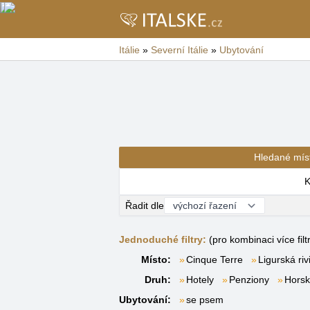
Itálie
»
Severní Itálie
»
Ubytování
Hledané mís
K
Řadit dle
Jednoduché filtry:
(pro kombinaci více filt
Místo:
Cinque Terre
Ligurská riv
Druh:
Hotely
Penziony
Horsk
Ubytování:
se psem