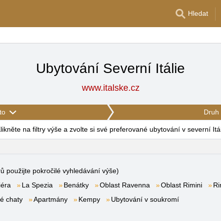
Hledat
Ubytování Severní Itálie
www.italske.cz
to
Druh 
likněte na filtry výše a zvolte si své preferované ubytování v severní Itál
rů použijte pokročilé vyhledávání výše)
iéra
La Spezia
Benátky
Oblast Ravenna
Oblast Rimini
Ri
é chaty
Apartmány
Kempy
Ubytování v soukromí