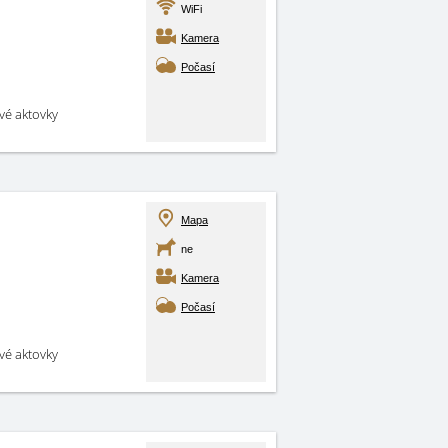
WiFi
Kamera
Počasí
své aktovky
Mapa
ne
Kamera
Počasí
své aktovky