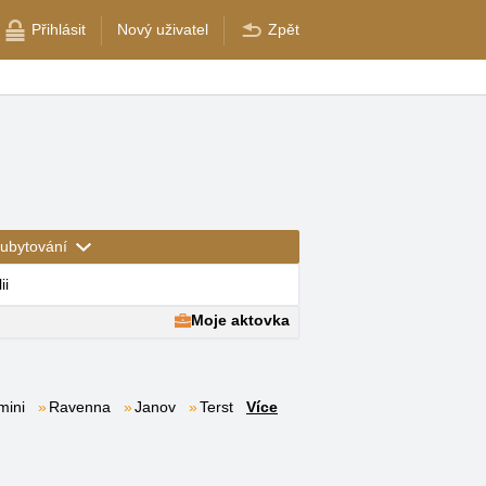
Přihlásit
Nový uživatel
Zpět
ubytování
ii
Moje aktovka
mini
Ravenna
Janov
Terst
Více