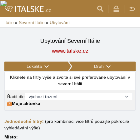
Itálie
»
Severní Itálie
»
Ubytování
Ubytování Severní Itálie
www.italske.cz
Lokalita
Druh
Klikněte na filtry výše a zvolte si své preferované ubytování v
severní Itálii
Řadit dle
Moje aktovka
Jednoduché filtry:
(pro kombinaci více filtrů použijte pokročilé
vyhledávání výše)
Místo: