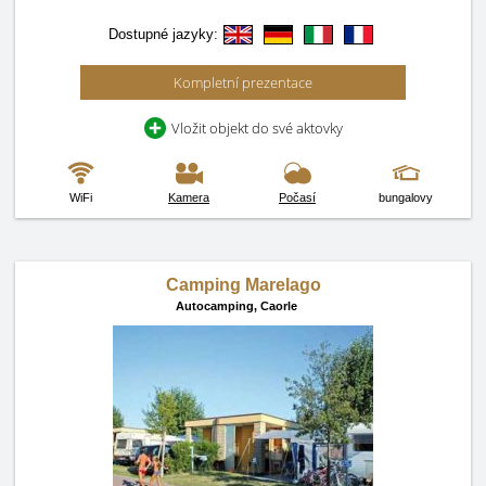
Dostupné jazyky:
Kompletní prezentace
Vložit objekt do své aktovky
WiFi
Kamera
Počasí
bungalovy
Camping Marelago
Autocamping,
Caorle