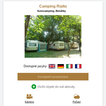
Camping Rialto
Autocamping,
Benátky
Dostupné jazyky:
Kompletní prezentace
Vložit objekt do své aktovky
Kamera
Počasí