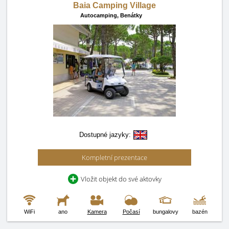
Baia Camping Village
Autocamping,
Benátky
Dostupné jazyky:
Kompletní prezentace
Vložit objekt do své aktovky
WiFi
ano
Kamera
Počasí
bungalovy
bazén