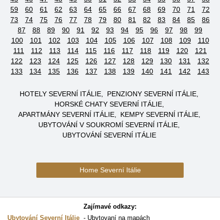
59
60
61
62
63
64
65
66
67
68
69
70
71
72
73
74
75
76
77
78
79
80
81
82
83
84
85
86
87
88
89
90
91
92
93
94
95
96
97
98
99
100
101
102
103
104
105
106
107
108
109
110
111
112
113
114
115
116
117
118
119
120
121
122
123
124
125
126
127
128
129
130
131
132
133
134
135
136
137
138
139
140
141
142
143
HOTELY SEVERNÍ ITÁLIE
PENZIONY SEVERNÍ ITÁLIE
HORSKÉ CHATY SEVERNÍ ITÁLIE
APARTMÁNY SEVERNÍ ITÁLIE
KEMPY SEVERNÍ ITÁLIE
UBYTOVÁNÍ V SOUKROMÍ SEVERNÍ ITÁLIE
UBYTOVÁNÍ SEVERNÍ ITÁLIE
Home Severní Itálie
Zajímavé odkazy:
Ubytování Severní Itálie
Ubytovaní na mapách