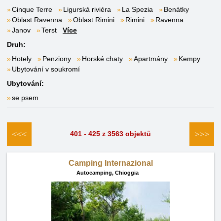
Cinque Terre
Ligurská riviéra
La Spezia
Benátky
Oblast Ravenna
Oblast Rimini
Rimini
Ravenna
Janov
Terst
Více
Druh:
Hotely
Penziony
Horské chaty
Apartmány
Kempy
Ubytování v soukromí
Ubytování:
se psem
<<<
>>>
401 - 425 z 3563 objektů
Camping Internazional
Autocamping,
Chioggia