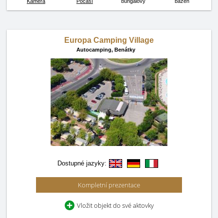
Kamera
Počasí
bungalovy
bazén
Europa Camping Village
Autocamping,
Benátky
Dostupné jazyky:
Kompletní prezentace
Vložit objekt do své aktovky