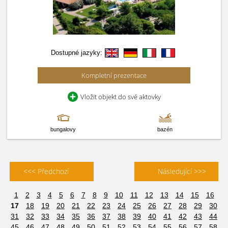
Dostupné jazyky:
Kompletní prezentace
Vložit objekt do své aktovky
bungalovy
bazén
<<< Předchozí
Následující >>>
1
2
3
4
5
6
7
8
9
10
11
12
13
14
15
16
17
18
19
20
21
22
23
24
25
26
27
28
29
30
31
32
33
34
35
36
37
38
39
40
41
42
43
44
45
46
47
48
49
50
51
52
53
54
55
56
57
58