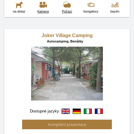
na dotaz
Kamera
Počasí
bungalovy
bazén
Joker Village Camping
Autocamping,
Benátky
Dostupné jazyky:
Kompletní prezentace