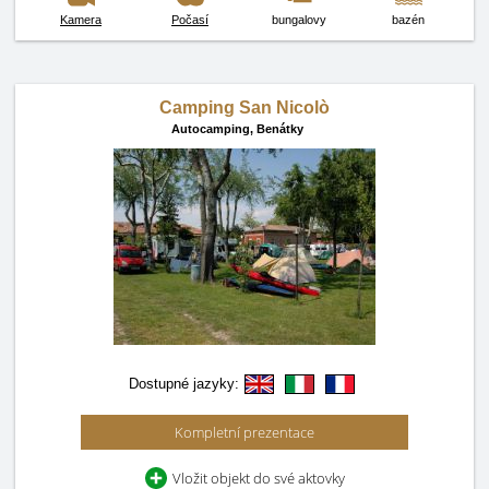
Kamera
Počasí
bungalovy
bazén
Camping San Nicolò
Autocamping,
Benátky
Dostupné jazyky:
Kompletní prezentace
Vložit objekt do své aktovky