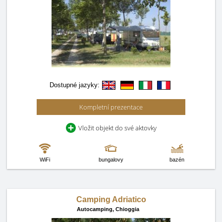
Dostupné jazyky:
Kompletní prezentace
Vložit objekt do své aktovky
WiFi
bungalovy
bazén
Camping Adriatico
Autocamping,
Chioggia