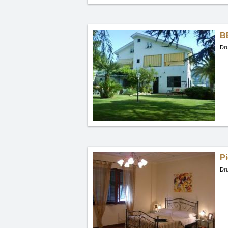
B
Dru
Pi
Dru