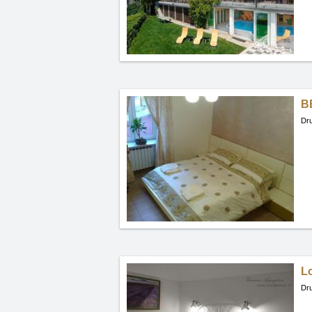
B
Dru
L
Dru