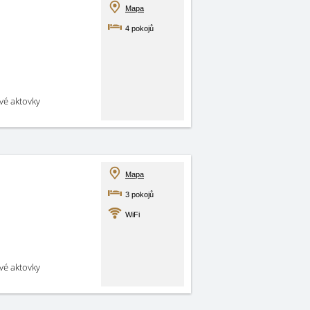
Mapa
4 pokojů
své aktovky
Mapa
3 pokojů
WiFi
své aktovky