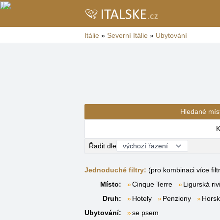
Itálie
»
Severní Itálie
»
Ubytování
Hledané mís
K
Řadit dle
Jednoduché filtry:
(pro kombinaci více filt
Místo:
Cinque Terre
Ligurská riv
Druh:
Hotely
Penziony
Horsk
Ubytování:
se psem