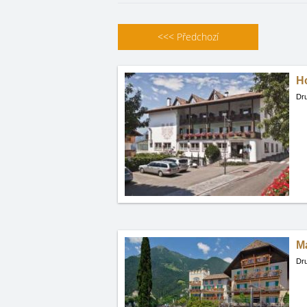
<<<
Předchozí
Ho
Dru
Ma
Dru