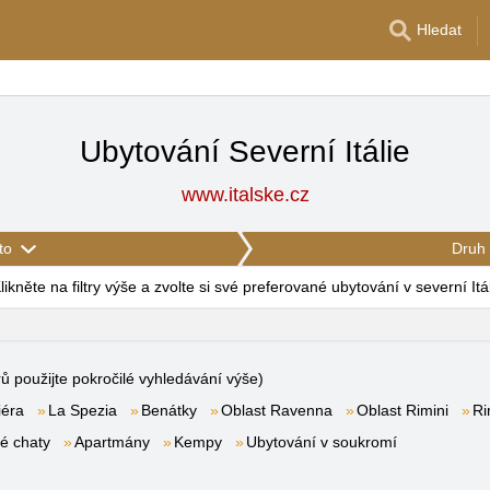
Hledat
Ubytování Severní Itálie
www.italske.cz
to
Druh 
likněte na filtry výše a zvolte si své preferované ubytování v severní Itál
rů použijte pokročilé vyhledávání výše)
iéra
La Spezia
Benátky
Oblast Ravenna
Oblast Rimini
Ri
é chaty
Apartmány
Kempy
Ubytování v soukromí