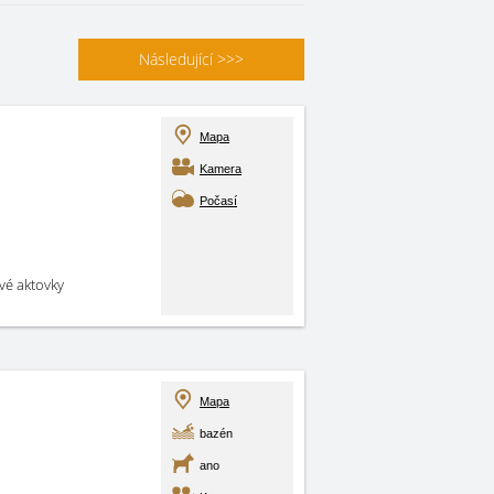
Následující
>>>
Mapa
Kamera
Počasí
své aktovky
Mapa
bazén
ano