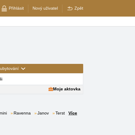
Přihlásit
Nový uživatel
Zpět
ubytování
ii
Moje aktovka
mini
Ravenna
Janov
Terst
Více