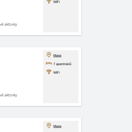
WiFi
své aktovky
Mapa
7 apartmánů
WiFi
své aktovky
Mapa