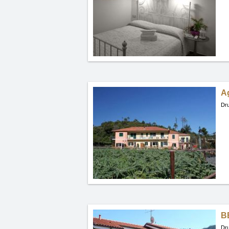
Ag
Dru
B
Dru