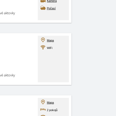
Kamera
Počasí
své aktovky
Mapa
WiFi
své aktovky
Mapa
2 pokojů