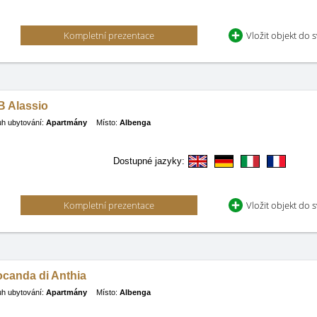
Kompletní prezentace
Vložit objekt do 
B Alassio
h ubytování:
Apartmány
Místo:
Albenga
Dostupné jazyky:
Kompletní prezentace
Vložit objekt do 
ocanda di Anthia
h ubytování:
Apartmány
Místo:
Albenga