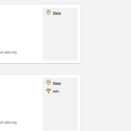
Mapa
své aktovky
Mapa
WiFi
své aktovky