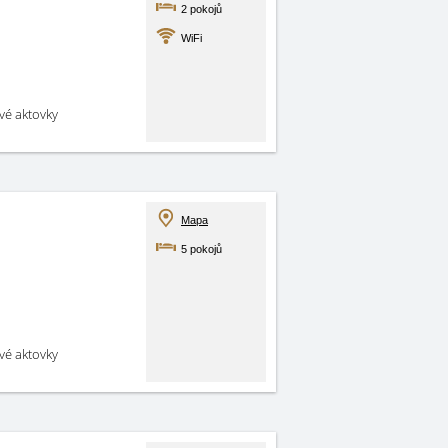
2 pokojů
WiFi
své aktovky
Mapa
5 pokojů
své aktovky