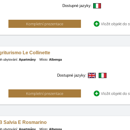
Dostupné jazyky:
Kompletní prezentace
Vložit objekt do 
riturismo Le Collinette
h ubytování:
Apartmány
Místo:
Albenga
Dostupné jazyky:
Kompletní prezentace
Vložit objekt do 
B Salvia E Rosmarino
h ubytování:
Apartmány
Místo:
Albenga