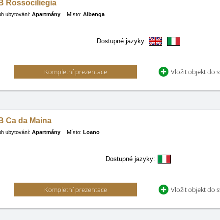
B Rossociliegia
h ubytování:
Apartmány
Místo:
Albenga
Dostupné jazyky:
Kompletní prezentace
Vložit objekt do 
B Ca da Maina
h ubytování:
Apartmány
Místo:
Loano
Dostupné jazyky:
Kompletní prezentace
Vložit objekt do 