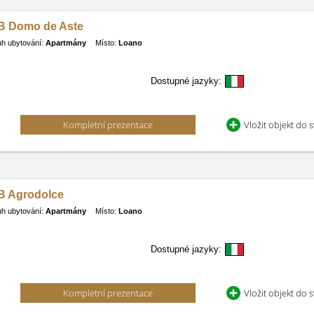
B Domo de Aste
h ubytování:
Apartmány
Místo:
Loano
Dostupné jazyky:
Kompletní prezentace
Vložit objekt do 
B Agrodolce
h ubytování:
Apartmány
Místo:
Loano
Dostupné jazyky:
Kompletní prezentace
Vložit objekt do 