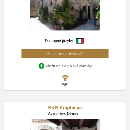
Dostupné jazyky:
Více o tomto ubytování
Vložit objekt do své aktovky
WiFi
B&B Amphisya
Apartmány,
Siderno