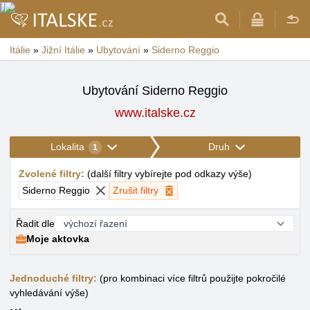
Itálie
»
Jižní Itálie
»
Ubytování
»
Siderno Reggio
Ubytování Siderno Reggio
www.italske.cz
Lokalita
Druh
1
Zvolené filtry
:
(
další filtry vybírejte pod odkazy výše
)
Siderno Reggio
Zrušit filtry
Řadit dle
Moje aktovka
Jednoduché filtry:
(pro kombinaci více filtrů použijte pokročilé
vyhledávání výše)