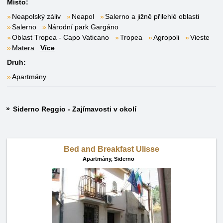
Místo:
Neapolský záliv
Neapol
Salerno a jižně přilehlé oblasti
Salerno
Národní park Gargáno
Oblast Tropea - Capo Vaticano
Tropea
Agropoli
Vieste
Matera
Více
Druh:
Apartmány
Siderno Reggio - Zajímavosti v okolí
Bed and Breakfast Ulisse
Apartmány,
Siderno