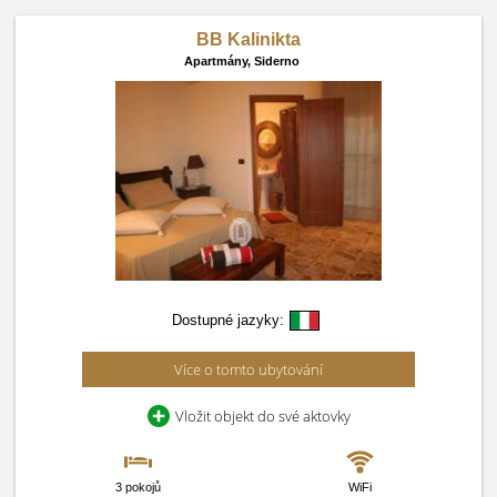
BB Kalinikta
Apartmány,
Siderno
Dostupné jazyky:
Více o tomto ubytování
Vložit objekt do své aktovky
3 pokojů
WiFi