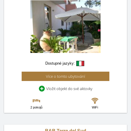
Dostupné jazyky:
Více o tomto ubytování
Vložit objekt do své aktovky
2 pokojů
WiFi
B&B Terre del Sud