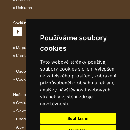
Reklama
Sociální sítě:
Používáme soubory
cookies
Mapa serveru Jižní Itálie
Katalog ubytování Jižní Itálie
Tyto webové stránky používají
soubory cookies s cílem vylepšení
Osobní údaje
uživatelského prostředí, zobrazení
Cookies
přizpůsobeného obsahu a reklam,
analýzy návštěvnosti webových
Naše servery:
stránek a zjištění zdroje
České hory
návštěvnosti.
Slovenské hory
Souhlasím
Chorvatsko
Alpy