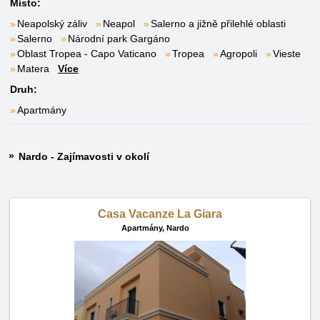
Místo:
Neapolský záliv
Neapol
Salerno a jižně přilehlé oblasti
Salerno
Národní park Gargáno
Oblast Tropea - Capo Vaticano
Tropea
Agropoli
Vieste
Matera
Více
Druh:
Apartmány
Nardo - Zajímavosti v okolí
Casa Vacanze La Giara
Apartmány,
Nardo