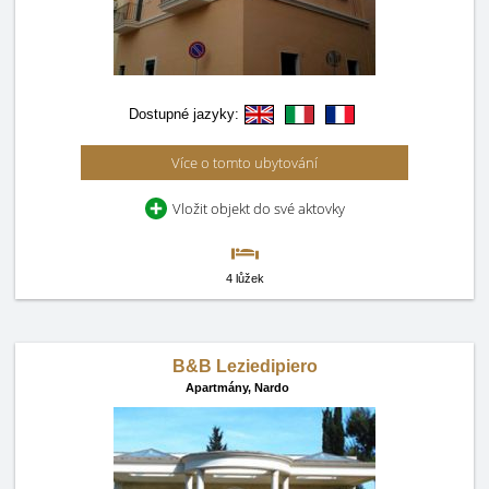
Dostupné jazyky:
Více o tomto ubytování
Vložit objekt do své aktovky
4 lůžek
B&B Leziedipiero
Apartmány,
Nardo