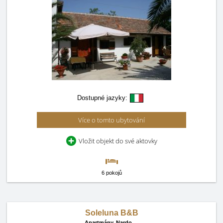
Dostupné jazyky:
Více o tomto ubytování
Vložit objekt do své aktovky
6 pokojů
Soleluna B&B
Apartmány,
Nardo