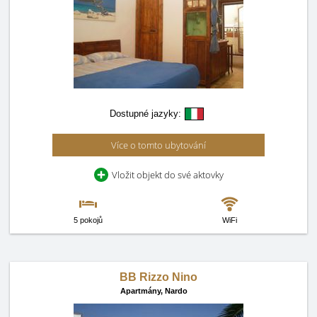
Dostupné jazyky:
Více o tomto ubytování
Vložit objekt do své aktovky
5 pokojů
WiFi
BB Rizzo Nino
Apartmány,
Nardo