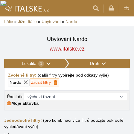
Itálie
»
Jižní Itálie
»
Ubytování
»
Nardo
Ubytování Nardo
www.italske.cz
Lokalita
Druh
1
Zvolené filtry
:
(
další filtry vybírejte pod odkazy výše
)
Nardo
Zrušit filtry
Řadit dle
Moje aktovka
Jednoduché filtry:
(pro kombinaci více filtrů použijte pokročilé
vyhledávání výše)