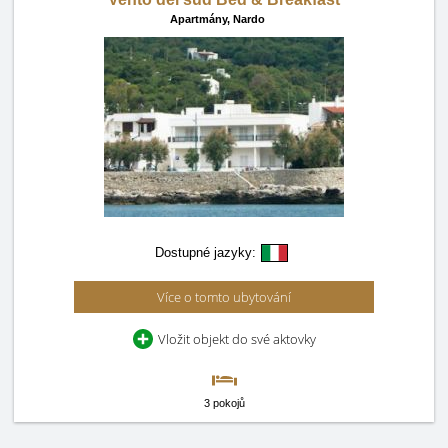
Apartmány,
Nardo
Dostupné jazyky:
Více o tomto ubytování
Vložit objekt do své aktovky
3 pokojů