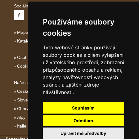
Sociální sítě:
Používáme soubory
cookies
Mapa serveru Jižní Itálie
Katalog ubytování Jižní Itálie
Tyto webové stránky používají
soubory cookies s cílem vylepšení
Osobní údaje
uživatelského prostředí, zobrazení
Cookies
přizpůsobeného obsahu a reklam,
analýzy návštěvnosti webových
Naše servery:
stránek a zjištění zdroje
České hory
návštěvnosti.
Slovenské hory
Souhlasím
Chorvatsko
Alpy
Odmítám
Itálie
Upravit mé předvolby