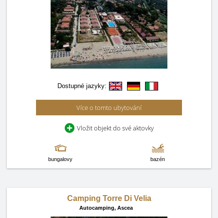
Dostupné jazyky:
Více o tomto ubytování
Vložit objekt do své aktovky
bungalovy
bazén
Camping Torre Di Velia
Autocamping,
Ascea