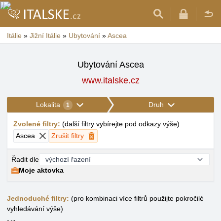
Itálie
»
Jižní Itálie
»
Ubytování
»
Ascea
Ubytování Ascea
www.italske.cz
Lokalita
Druh
1
Zvolené filtry
:
(
další filtry vybírejte pod odkazy výše
)
Ascea
Zrušit filtry
Řadit dle
Moje aktovka
Jednoduché filtry:
(pro kombinaci více filtrů použijte pokročilé
vyhledávání výše)