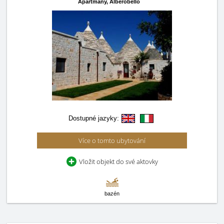
Apartmány,
Alberobello
Dostupné jazyky:
Více o tomto ubytování
Vložit objekt do své aktovky
bazén