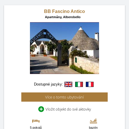
BB Fascino Antico
Apartmány,
Alberobello
Dostupné jazyky:
Více o tomto ubytování
Vložit objekt do své aktovky
5 pokojů
bazén