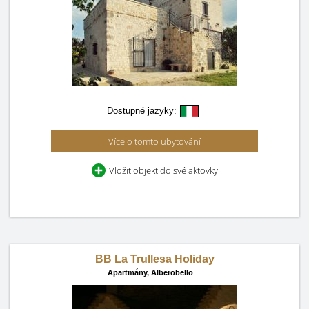
Dostupné jazyky:
Více o tomto ubytování
Vložit objekt do své aktovky
BB La Trullesa Holiday
Apartmány,
Alberobello