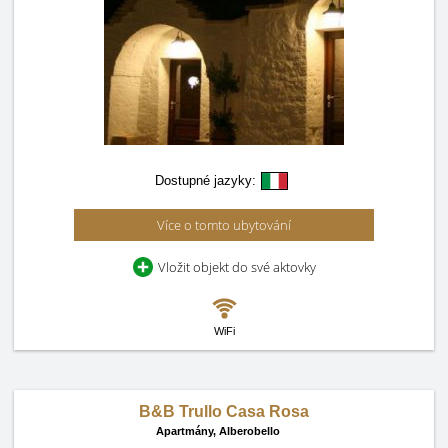
Dostupné jazyky:
Více o tomto ubytování
Vložit objekt do své aktovky
WiFi
B&B Trullo Casa Rosa
Apartmány,
Alberobello