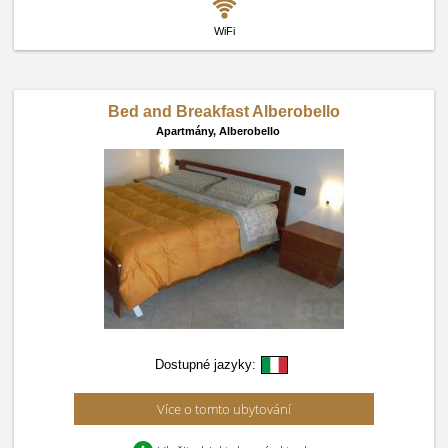
WiFi
Bed and Breakfast Alberobello
Apartmány,
Alberobello
Dostupné jazyky:
Více o tomto ubytování