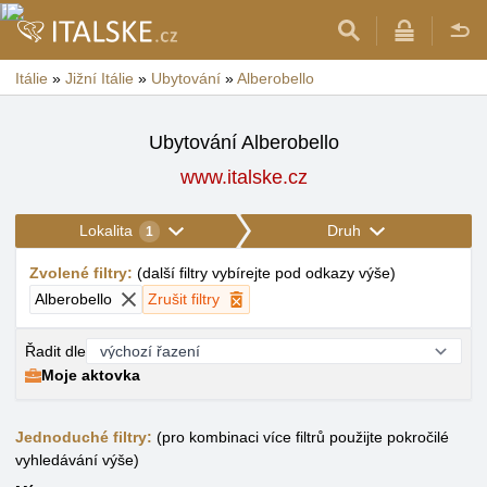
Itálie
»
Jižní Itálie
»
Ubytování
»
Alberobello
Ubytování Alberobello
www.italske.cz
Lokalita
Druh
1
Zvolené filtry
:
(
další filtry vybírejte pod odkazy výše
)
Alberobello
Zrušit filtry
Řadit dle
Moje aktovka
Jednoduché filtry:
(pro kombinaci více filtrů použijte pokročilé
vyhledávání výše)