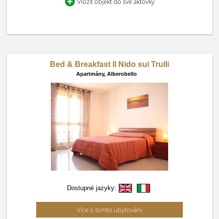
Vložit objekt do své aktovky
Bed & Breakfast Il Nido sui Trulli
Apartmány,
Alberobello
Dostupné jazyky:
Více o tomto ubytování