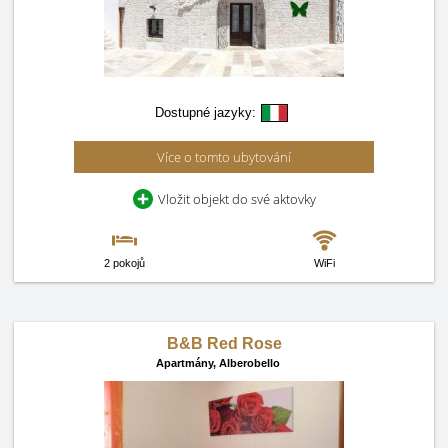
Dostupné jazyky:
Více o tomto ubytování
Vložit objekt do své aktovky
2 pokojů
WiFi
B&B Red Rose
Apartmány,
Alberobello