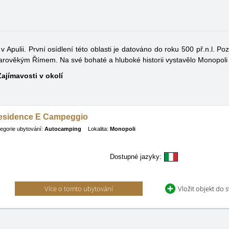
 Apulii. První osídlení této oblasti je datováno do roku 500 př.n.l. Poz
 starověkým Římem. Na své bohaté a hluboké historii vystavělo Monopoli
ajímavosti v okolí
esidence E Campeggio
egorie ubytování:
Autocamping
Lokalita:
Monopoli
Dostupné jazyky:
Více o tomto ubytování
Vložit objekt do 