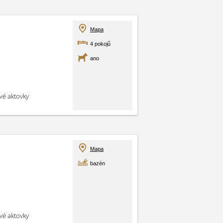
Mapa
4 pokojů
ano
své aktovky
Mapa
bazén
své aktovky