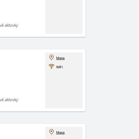
své aktovky
Mapa
WiFi
své aktovky
Mapa