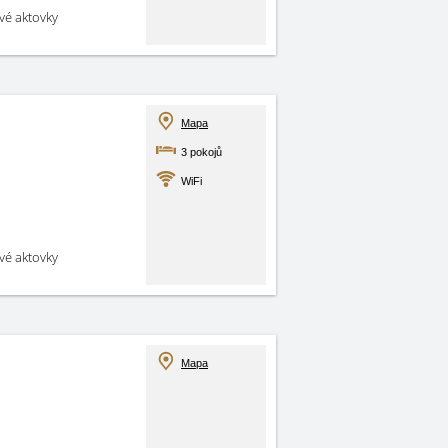
své aktovky
Mapa
3 pokojů
WiFi
své aktovky
Mapa