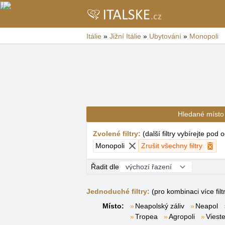
Itálie
»
Jižní Itálie
»
Ubytování
»
Monopoli
Hledané místo
Zvolené filtry
:
(
další filtry vybírejte pod
Monopoli
Zrušit všechny filtry
Řadit dle
Jednoduché filtry:
(pro kombinaci více filt
Místo:
Neapolský záliv
Neapol
Tropea
Agropoli
Viest