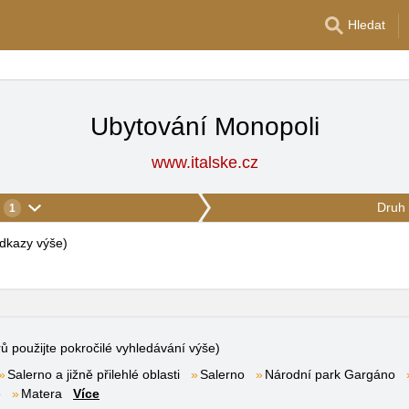
Hledat
Ubytování Monopoli
www.italske.cz
Druh 
1
 odkazy výše
)
rů použijte pokročilé vyhledávání výše)
Salerno a jižně přilehlé oblasti
Salerno
Národní park Gargáno
e
Matera
Více