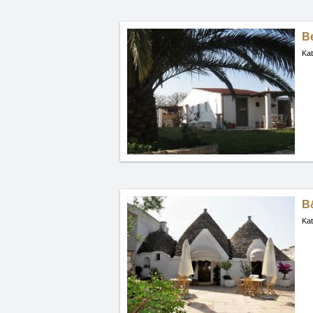
Be
Kat
B
Kat