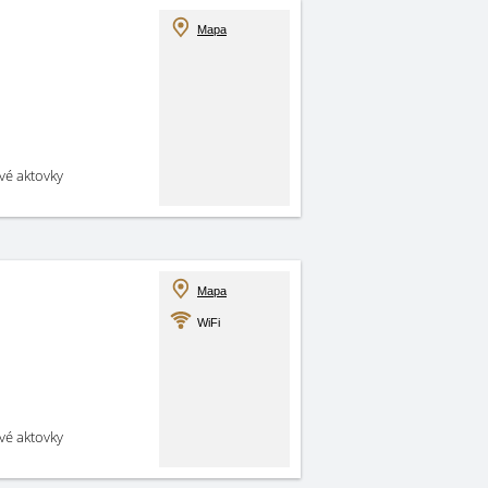
Mapa
své aktovky
Mapa
WiFi
své aktovky