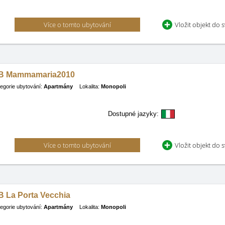
Více o tomto ubytování
Vložit objekt do 
B Mammamaria2010
egorie ubytování:
Apartmány
Lokalita:
Monopoli
Dostupné jazyky:
Více o tomto ubytování
Vložit objekt do 
B La Porta Vecchia
egorie ubytování:
Apartmány
Lokalita:
Monopoli