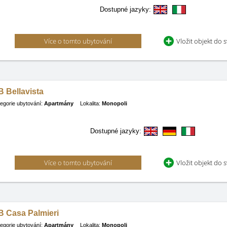
Dostupné jazyky:
Více o tomto ubytování
Vložit objekt do 
 Bellavista
egorie ubytování:
Apartmány
Lokalita:
Monopoli
Dostupné jazyky:
Více o tomto ubytování
Vložit objekt do 
B Casa Palmieri
egorie ubytování:
Apartmány
Lokalita:
Monopoli