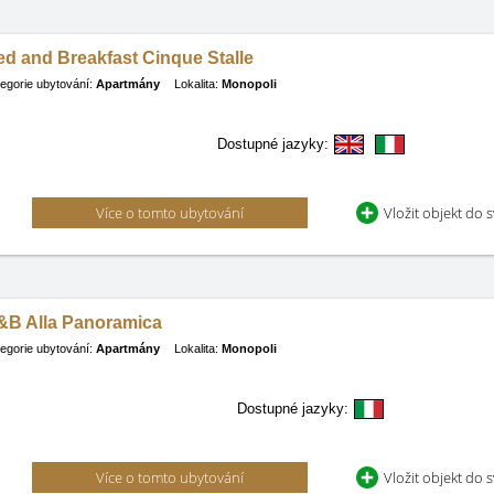
d and Breakfast Cinque Stalle
egorie ubytování:
Apartmány
Lokalita:
Monopoli
Dostupné jazyky:
Více o tomto ubytování
Vložit objekt do 
&B Alla Panoramica
egorie ubytování:
Apartmány
Lokalita:
Monopoli
Dostupné jazyky:
Více o tomto ubytování
Vložit objekt do 