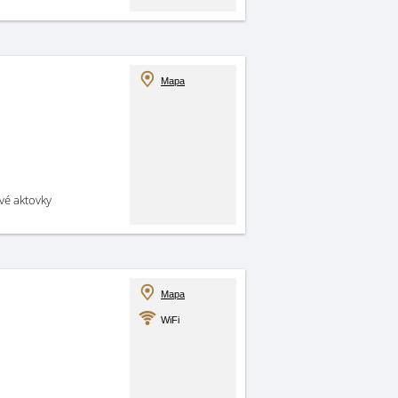
Mapa
své aktovky
Mapa
WiFi