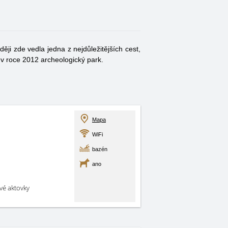
ději zde vedla jedna z nejdůležitějších cest,
 v roce 2012 archeologický park.
Mapa
WiFi
bazén
ano
své aktovky