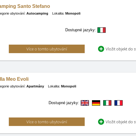
amping Santo Stefano
egorie ubytování:
Autocamping
Lokalita:
Monopoli
Dostupné jazyky:
Více o tomto ubytování
Vložit objekt do 
lla Meo Evoli
egorie ubytování:
Apartmány
Lokalita:
Monopoli
Dostupné jazyky:
Více o tomto ubytování
Vložit objekt do 