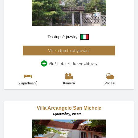
Dostupné jazyky:
Více o tomto ubytování
Vložit objekt do své aktovky
2 apartmánů
Kamera
Počasí
Villa Arcangelo San Michele
Apartmány,
Vieste