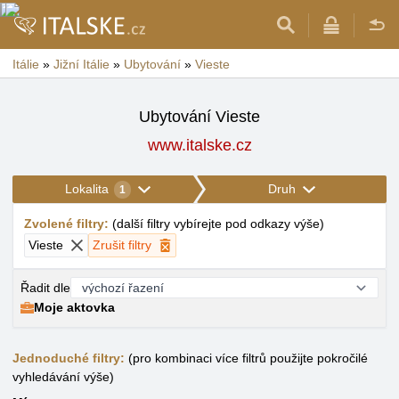
Itálie
»
Jižní Itálie
»
Ubytování
»
Vieste
Ubytování Vieste
www.italske.cz
Lokalita
Druh
1
Zvolené filtry
:
(
další filtry vybírejte pod odkazy výše
)
Vieste
Zrušit filtry
Řadit dle
Moje aktovka
Jednoduché filtry:
(pro kombinaci více filtrů použijte pokročilé
vyhledávání výše)