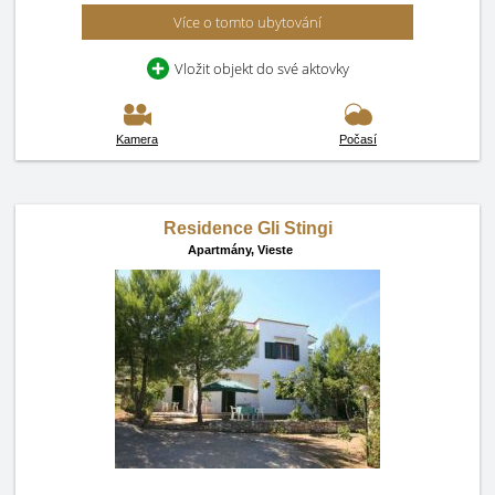
Více o tomto ubytování
Vložit objekt do své aktovky
Kamera
Počasí
Residence Gli Stingi
Apartmány,
Vieste