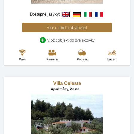
Dostupné jazyky:
Více o tomto ubytování
Vložit objekt do své aktovky
WiFi
Kamera
Počasí
bazén
Villa Celeste
Apartmány,
Vieste