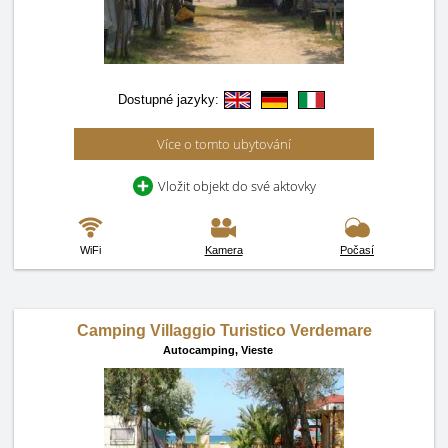
Dostupné jazyky:
Více o tomto ubytování
Vložit objekt do své aktovky
WiFi
Kamera
Počasí
Camping Villaggio Turistico Verdemare
Autocamping,
Vieste