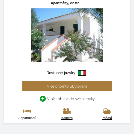
Apartmány,
Vieste
Dostupné jazyky:
Více o tomto ubytování
Vložit objekt do své aktovky
7 apartmánů
Kamera
Počasí