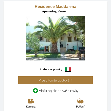
Residence Maddalena
Apartmány,
Vieste
Dostupné jazyky:
Více o tomto ubytování
Vložit objekt do své aktovky
Kamera
Počasí