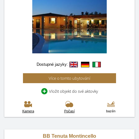
Dostupné jazyky:
Více o tomto ubytování
Vložit objekt do své aktovky
Kamera
Počasí
bazén
BB Tenuta Montincello