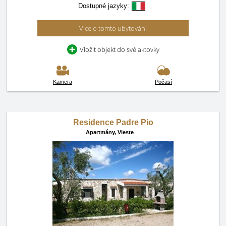
Dostupné jazyky:
Více o tomto ubytování
Vložit objekt do své aktovky
Kamera
Počasí
Residence Padre Pio
Apartmány,
Vieste