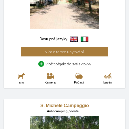
Dostupné jazyky:
Více o tomto ubytování
Vložit objekt do své aktovky
ano
Kamera
Počasí
bazén
S. Michele Campeggio
Autocamping,
Vieste