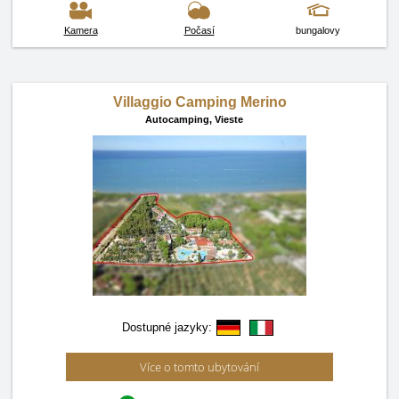
Kamera
Počasí
bungalovy
Villaggio Camping Merino
Autocamping,
Vieste
Dostupné jazyky:
Více o tomto ubytování