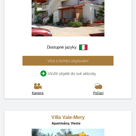
Dostupné jazyky:
Více o tomto ubytování
Vložit objekt do své aktovky
Kamera
Počasí
Villa Vale-Mery
Apartmány,
Vieste