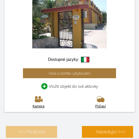
Dostupné jazyky:
Více o tomto ubytování
Vložit objekt do své aktovky
Kamera
Počasí
<<< Předchozí
Následující >>>