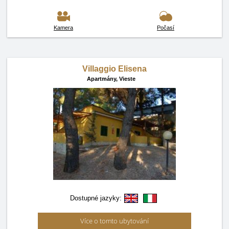
Kamera
Počasí
Villaggio Elisena
Apartmány,
Vieste
Dostupné jazyky:
Více o tomto ubytování