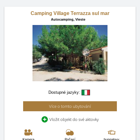
Camping Village Terrazza sul mar
Autocamping,
Vieste
Dostupné jazyky:
Více o tomto ubytování
Vložit objekt do své aktovky
Kamera
Počasí
bungalovy