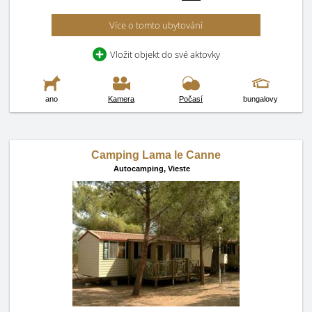
Více o tomto ubytování
Vložit objekt do své aktovky
ano
Kamera
Počasí
bungalovy
Camping Lama le Canne
Autocamping,
Vieste