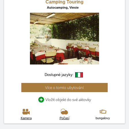
Camping Touring
Autocamping,
Vieste
Dostupné jazyky:
Více o tomto ubytování
Vložit objekt do své aktovky
Kamera
Počasí
bungalovy