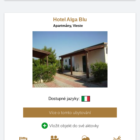
Hotel Alga Blu
Apartmány,
Vieste
Dostupné jazyky:
Více o tomto ubytování
Vložit objekt do své aktovky