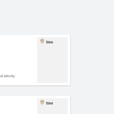
Mapa
své aktovky
Mapa