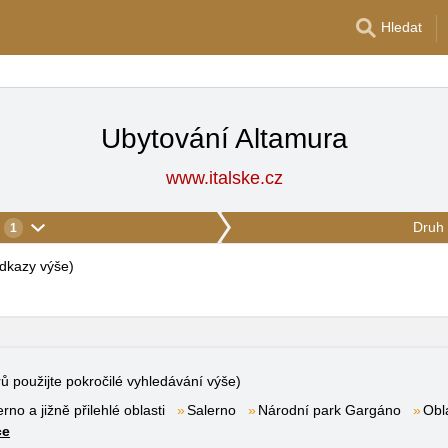
Hledat
Ubytování Altamura
www.italske.cz
Druh 
1
 odkazy výše
)
rů použijte pokročilé vyhledávání výše)
rno a jižně přilehlé oblasti
Salerno
Národní park Gargáno
Obl
ce