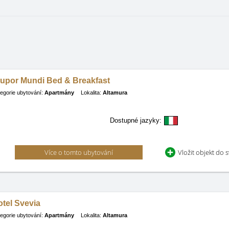
tupor Mundi Bed & Breakfast
egorie ubytování:
Apartmány
Lokalita:
Altamura
Dostupné jazyky:
Více o tomto ubytování
Vložit objekt do 
tel Svevia
egorie ubytování:
Apartmány
Lokalita:
Altamura