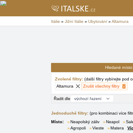
Itálie
»
Jižní Itálie
»
Ubytování
»
Altamura
Hledané místo
Zvolené filtry
:
(
další filtry vybírejte pod
Altamura
Zrušit všechny filtry
Řadit dle
Jednoduché filtry:
(pro kombinaci více filt
Místo:
Neapolský záliv
Neapol
Sale
Agropoli
Vieste
Matera
Ví