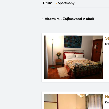
Druh:
Apartmány
Altamura - Zajímavosti v okolí
S
Kat
Ho
Kat