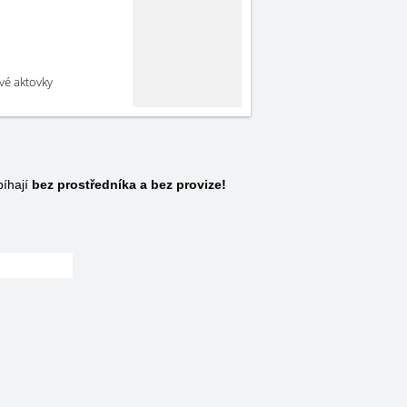
své aktovky
bíhají
bez prostředníka a bez provize!