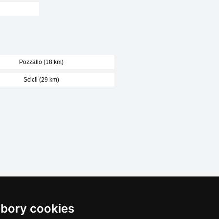
Pozzallo (18 km)
Scicli (29 km)
Naše servery:
bory cookies
České hory