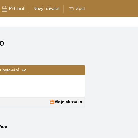
Přihlásit
Nový uživatel
Zpět
ro
ubytování
Moje aktovka
Více