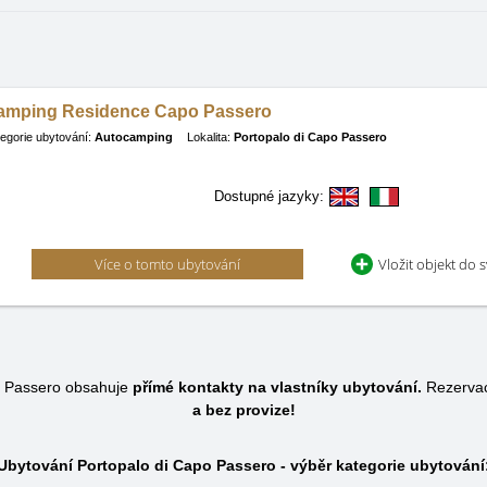
amping Residence Capo Passero
egorie ubytování:
Autocamping
Lokalita:
Portopalo di Capo Passero
Dostupné jazyky:
Více o tomto ubytování
Vložit objekt do 
o Passero obsahuje
přímé kontakty na vlastníky ubytování.
Rezervac
a bez provize!
Ubytování Portopalo di Capo Passero - výběr kategorie ubytování