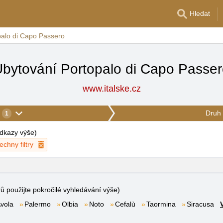
Hledat
palo di Capo Passero
bytování Portopalo di Capo Passe
www.italske.cz
Druh 
1
 odkazy výše
)
echny filtry
rů použijte pokročilé vyhledávání výše)
vola
Palermo
Olbia
Noto
Cefalù
Taormina
Siracusa