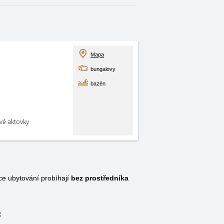
Mapa
bungalovy
bazén
své aktovky
e ubytování probíhají
bez prostředníka
: