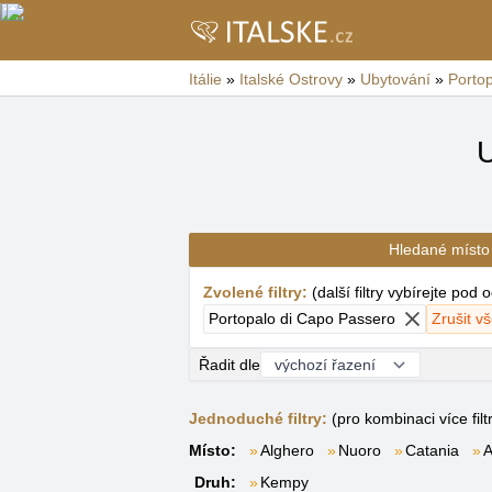
Itálie
»
Italské Ostrovy
»
Ubytování
»
Porto
U
Hledané místo
Zvolené filtry
:
(
další filtry vybírejte pod
Portopalo di Capo Passero
Zrušit vš
Řadit dle
Jednoduché filtry:
(pro kombinaci více filt
Místo:
Alghero
Nuoro
Catania
A
Druh:
Kempy