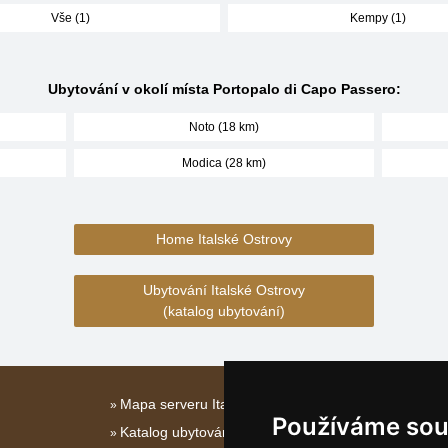
Vše (1)
Kempy (1)
Ubytování v okolí místa Portopalo di Capo Passero:
Noto (18 km)
Modica (28 km)
Home Italské Ostrovy
Ubytování Italské Ostrovy
(katalog ubytování)
Mapa serveru Italské Ostrovy
Používáme sou
Katalog ubytování