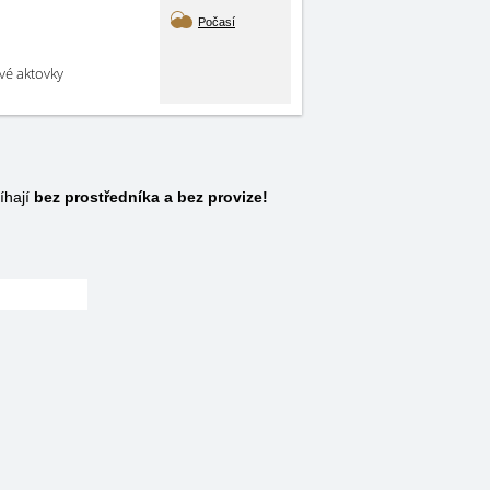
Počasí
své aktovky
íhají
bez prostředníka a bez provize!