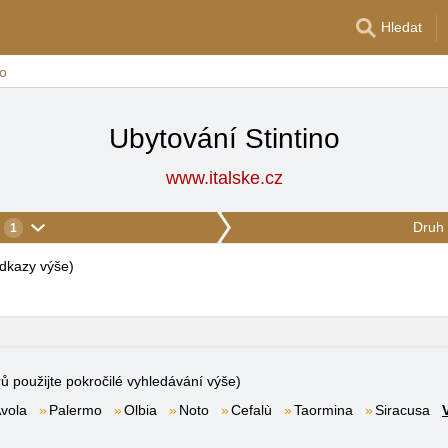
Hledat
no
Ubytování Stintino
www.italske.cz
Druh 
1
 odkazy výše
)
rů použijte pokročilé vyhledávání výše)
vola
Palermo
Olbia
Noto
Cefalù
Taormina
Siracusa