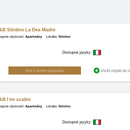
&B Stintino La Dea Madre
egorie ubytování:
Apartmány
Lokalita:
Stintino
Dostupné jazyky:
Více o tomto ubytování
Vložit objekt do 
B I tre scalini
egorie ubytování:
Apartmány
Lokalita:
Stintino
Dostupné jazyky: