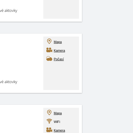
své aktovky
Mapa
Kamera
Počasí
své aktovky
Mapa
WiFi
Kamera