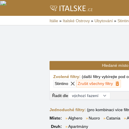
Itálie
»
Italské Ostrovy
»
Ubytování
»
Stinti
Hledané místo
Zvolené filtry
:
(
další filtry vybírejte pod
Stintino
Zrušit všechny filtry
Řadit dle
Jednoduché filtry:
(pro kombinaci více filt
Místo:
Alghero
Nuoro
Catania
A
Druh:
Apartmány