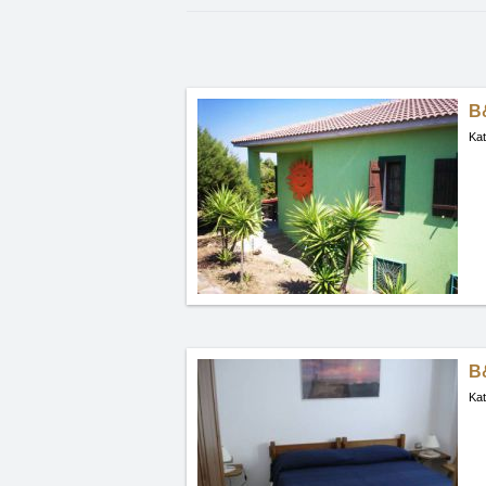
B
Kat
B&
Kat