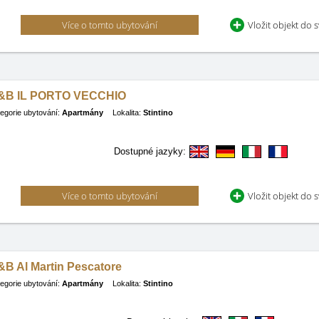
Více o tomto ubytování
Vložit objekt do 
&B IL PORTO VECCHIO
egorie ubytování:
Apartmány
Lokalita:
Stintino
Dostupné jazyky:
Více o tomto ubytování
Vložit objekt do 
&B Al Martin Pescatore
egorie ubytování:
Apartmány
Lokalita:
Stintino