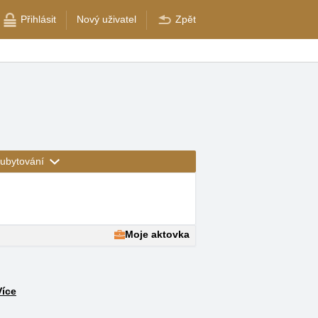
Přihlásit
Nový uživatel
Zpět
ubytování
Moje aktovka
Více