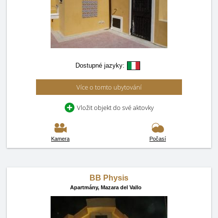
Dostupné jazyky:
Více o tomto ubytování
Vložit objekt do své aktovky
Kamera
Počasí
BB Physis
Apartmány,
Mazara del Vallo