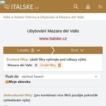
Itálie
»
Italské Ostrovy
»
Ubytování
»
Mazara del Vallo
Ubytování Mazara del Vallo
www.italske.cz
Lokalita
Druh
1
Zvolené filtry
:
(
další filtry vybírejte pod odkazy výše
)
Mazara del Vallo
Zrušit filtry
Řadit dle
Moje aktovka
Jednoduché filtry:
(pro kombinaci více filtrů použijte pokročilé
vyhledávání výše)