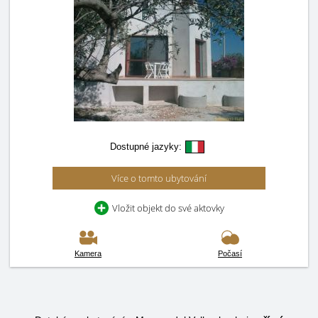
Dostupné jazyky:
Více o tomto ubytování
Vložit objekt do své aktovky
Kamera
Počasí