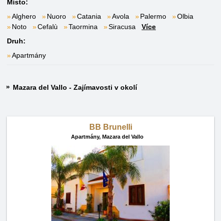
Místo:
Alghero
Nuoro
Catania
Avola
Palermo
Olbia
Noto
Cefalù
Taormina
Siracusa
Více
Druh:
Apartmány
Mazara del Vallo - Zajímavosti v okolí
BB Brunelli
Apartmány,
Mazara del Vallo