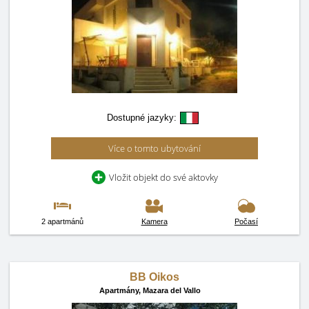
Dostupné jazyky:
Více o tomto ubytování
Vložit objekt do své aktovky
2 apartmánů
Kamera
Počasí
BB Oikos
Apartmány,
Mazara del Vallo