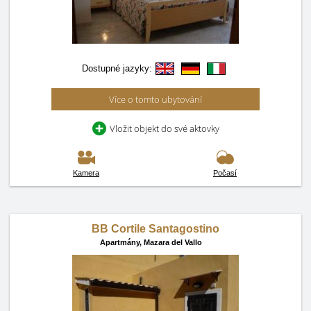
Dostupné jazyky:
Více o tomto ubytování
Vložit objekt do své aktovky
Kamera
Počasí
BB Cortile Santagostino
Apartmány,
Mazara del Vallo