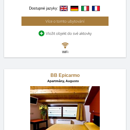
Dostupné jazyky:
Více o tomto ubytování
Vložit objekt do své aktovky
WiFi
BB Epicarmo
Apartmány,
Augusto