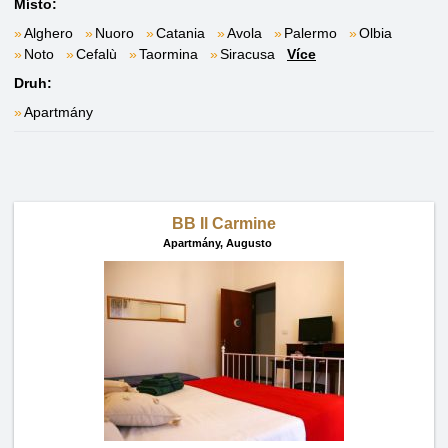
Místo:
Alghero
Nuoro
Catania
Avola
Palermo
Olbia
Noto
Cefalù
Taormina
Siracusa
Více
Druh:
Apartmány
BB Il Carmine
Apartmány,
Augusto