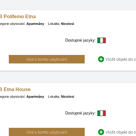
B Polifemo Etna
egorie ubytování:
Apartmány
Lokalita:
Nicolosi
Dostupné jazyky:
Více o tomto ubytování
Vložit objekt do 
B Etna House
egorie ubytování:
Apartmány
Lokalita:
Nicolosi
Dostupné jazyky:
Více o tomto ubytování
Vložit objekt do 