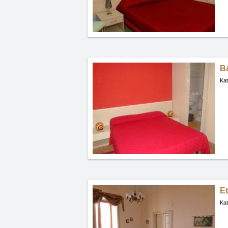
B&
Kat
E
Kat