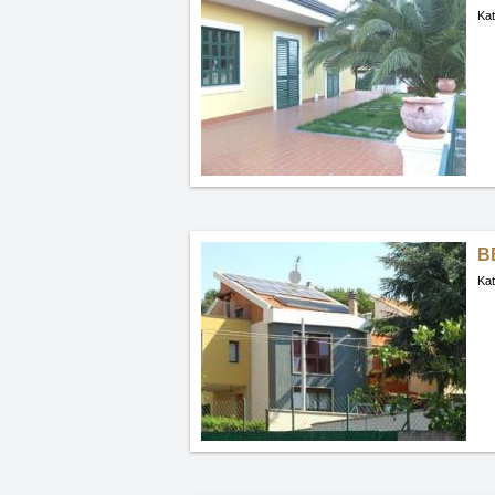
Kat
BB
Kat