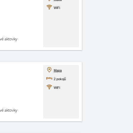
WiFi
své aktovky
Mapa
2 pokojů
WiFi
své aktovky