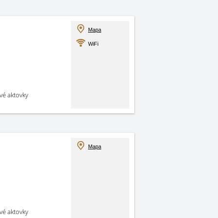
Mapa
WiFi
své aktovky
Mapa
své aktovky