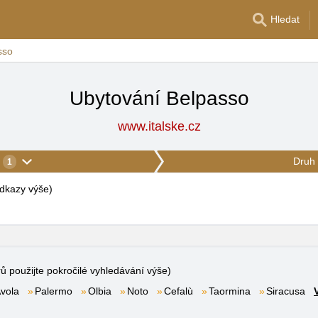
Hledat
sso
Ubytování Belpasso
www.italske.cz
Druh 
1
 odkazy výše
)
rů použijte pokročilé vyhledávání výše)
vola
Palermo
Olbia
Noto
Cefalù
Taormina
Siracusa