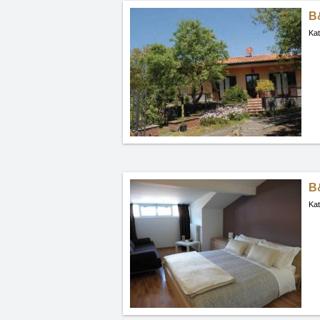
B&
Kat
B&
Kat