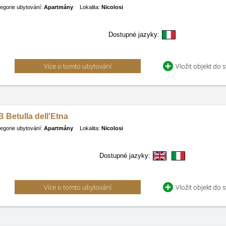
egorie ubytování:
Apartmány
Lokalita:
Nicolosi
Dostupné jazyky:
Více o tomto ubytování
Vložit objekt do 
 Betulla dell'Etna
egorie ubytování:
Apartmány
Lokalita:
Nicolosi
Dostupné jazyky:
Více o tomto ubytování
Vložit objekt do 