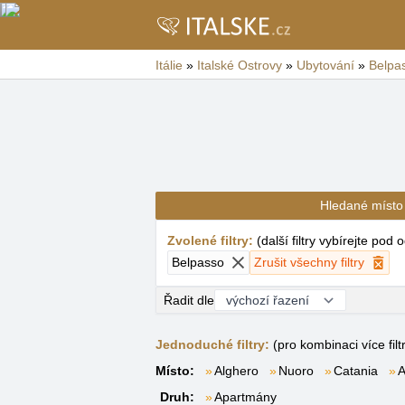
Itálie
»
Italské Ostrovy
»
Ubytování
»
Belpa
Hledané místo
Zvolené filtry
:
(
další filtry vybírejte pod
Belpasso
Zrušit všechny filtry
Řadit dle
Jednoduché filtry:
(pro kombinaci více filt
Místo:
Alghero
Nuoro
Catania
A
Druh:
Apartmány