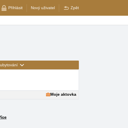
Přihlásit
Nový uživatel
Zpět
ubytování
Moje aktovka
Více