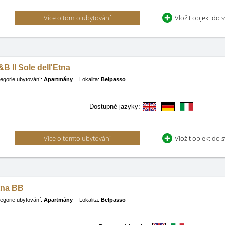
Více o tomto ubytování
Vložit objekt do 
B Il Sole dell'Etna
egorie ubytování:
Apartmány
Lokalita:
Belpasso
Dostupné jazyky:
Více o tomto ubytování
Vložit objekt do 
tna BB
egorie ubytování:
Apartmány
Lokalita:
Belpasso