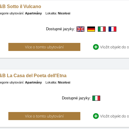
B Sotto il Vulcano
egorie ubytování:
Apartmány
Lokalita:
Nicolosi
Dostupné jazyky:
Více o tomto ubytování
Vložit objekt do 
B La Casa del Poeta dell'Etna
egorie ubytování:
Apartmány
Lokalita:
Nicolosi
Dostupné jazyky:
Více o tomto ubytování
Vložit objekt do 