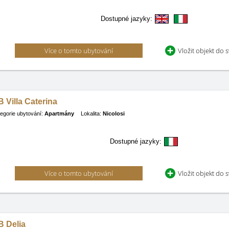
Dostupné jazyky:
Více o tomto ubytování
Vložit objekt do 
 Villa Caterina
egorie ubytování:
Apartmány
Lokalita:
Nicolosi
Dostupné jazyky:
Více o tomto ubytování
Vložit objekt do 
B Delia