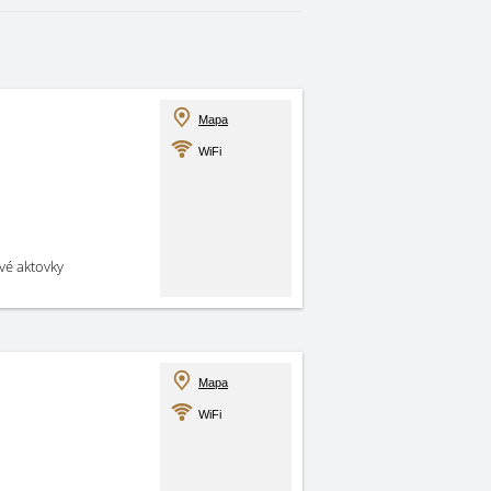
Mapa
WiFi
své aktovky
Mapa
WiFi