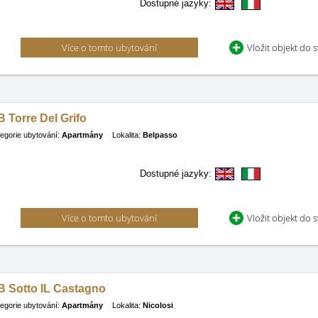
Dostupné jazyky:
Více o tomto ubytování
Vložit objekt do 
 Torre Del Grifo
egorie ubytování:
Apartmány
Lokalita:
Belpasso
Dostupné jazyky:
Více o tomto ubytování
Vložit objekt do 
B Sotto IL Castagno
egorie ubytování:
Apartmány
Lokalita:
Nicolosi