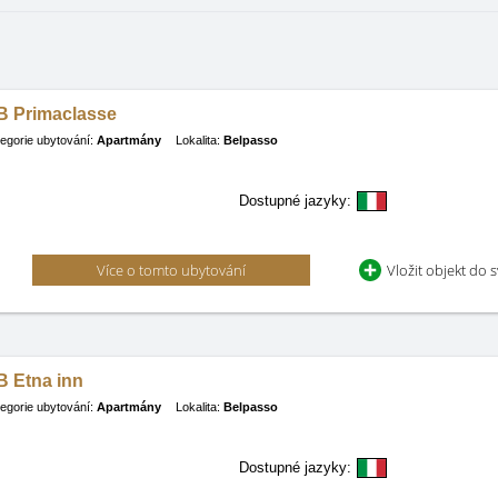
B Primaclasse
egorie ubytování:
Apartmány
Lokalita:
Belpasso
Dostupné jazyky:
Více o tomto ubytování
Vložit objekt do 
B Etna inn
egorie ubytování:
Apartmány
Lokalita:
Belpasso
Dostupné jazyky: