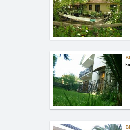
BB
Kat
B