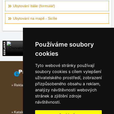
Ubytování Itálie (formulář)
Ubytování na mapě - Sicílie
Používáme soubory
Chorvatsko
Přímé kontakty na ubytování v Chorvatsku
cookies
Tyto webové stránky používají
soubory cookies s cílem vylepšení
uživatelského prostředí, zobrazení
přizpůsobeného obsahu a reklam,
Reklama na tomto serveru
analýzy návštěvnosti webových
stránek a zjištění zdroje
návštěvnosti.
Katalog ubytování