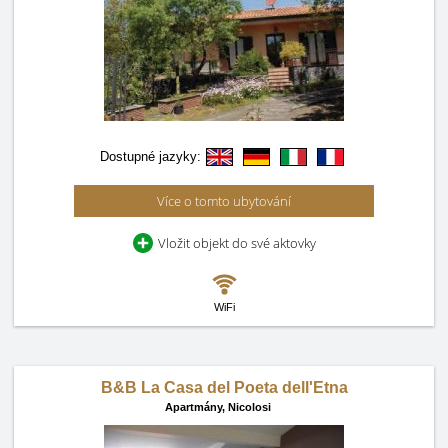
Dostupné jazyky:
Více o tomto ubytování
Vložit objekt do své aktovky
WiFi
B&B La Casa del Poeta dell'Etna
Apartmány,
Nicolosi