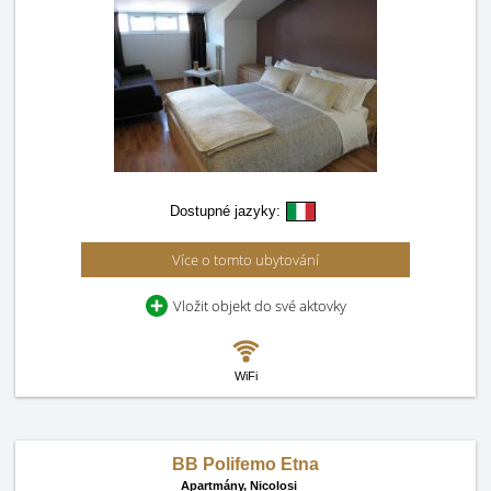
Dostupné jazyky:
Více o tomto ubytování
Vložit objekt do své aktovky
WiFi
BB Polifemo Etna
Apartmány,
Nicolosi