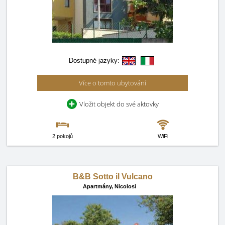
Dostupné jazyky:
Více o tomto ubytování
Vložit objekt do své aktovky
2 pokojů
WiFi
B&B Sotto il Vulcano
Apartmány,
Nicolosi