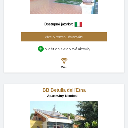
Dostupné jazyky:
Více o tomto ubytování
Vložit objekt do své aktovky
WiFi
BB Betulla dell'Etna
Apartmány,
Nicolosi