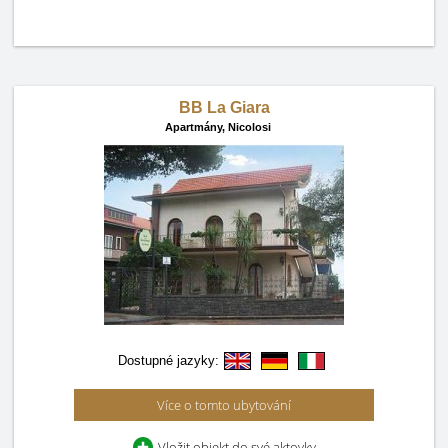
BB La Giara
Apartmány,
Nicolosi
Dostupné jazyky:
Více o tomto ubytování
Vložit objekt do své aktovky