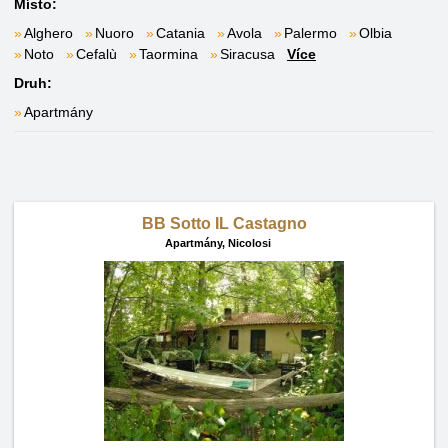
Místo:
Alghero
Nuoro
Catania
Avola
Palermo
Olbia
Noto
Cefalù
Taormina
Siracusa
Více
Druh:
Apartmány
BB Sotto IL Castagno
Apartmány,
Nicolosi