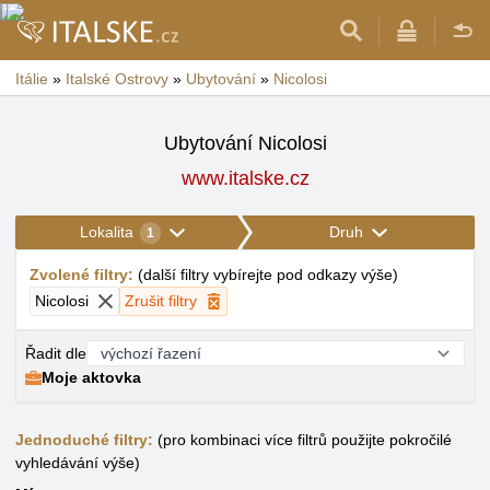
Itálie
»
Italské Ostrovy
»
Ubytování
»
Nicolosi
Ubytování Nicolosi
www.italske.cz
Lokalita
Druh
1
Zvolené filtry
:
(
další filtry vybírejte pod odkazy výše
)
Nicolosi
Zrušit filtry
Řadit dle
Moje aktovka
Jednoduché filtry:
(pro kombinaci více filtrů použijte pokročilé
vyhledávání výše)