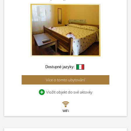
Dostupné jazyky:
Více o tomto ubytování
Vložit objekt do své aktovky
WiFi