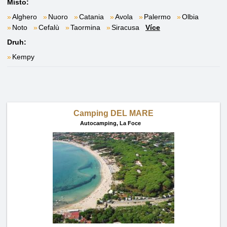
Místo:
Alghero
Nuoro
Catania
Avola
Palermo
Olbia
Noto
Cefalù
Taormina
Siracusa
Více
Druh:
Kempy
Camping DEL MARE
Autocamping,
La Foce