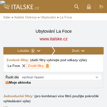
Itálie
»
Italské Ostrovy
»
Ubytování
»
La Foce
Ubytování La Foce
www.italske.cz
Lokalita
Druh
1
Zvolené filtry
:
(
další filtry vybírejte pod odkazy výše
)
La Foce
Zrušit filtry
Řadit dle
Moje aktovka
Jednoduché filtry:
(pro kombinaci více filtrů použijte pokročilé
vyhledávání výše)