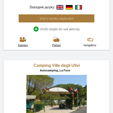
Dostupné jazyky:
Více o tomto ubytování
Vložit objekt do své aktovky
Kamera
Počasí
bungalovy
Camping Ville degli Ulivi
Autocamping,
La Foce