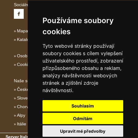
Sociální sítě:
Používáme soubory
cookies
Mapa serveru Italské Ostrovy
Katalog ubytování
Tyto webové stránky používají
soubory cookies s cílem vylepšení
Osobní údaje
uživatelského prostředí, zobrazení
Cookies
přizpůsobeného obsahu a reklam,
analýzy návštěvnosti webových
Naše servery:
stránek a zjištění zdroje
České hory
návštěvnosti.
Slovenské hory
Souhlasím
Chorvatsko
Alpy
Odmítám
Itálie
Upravit mé předvolby
Server Italské hory, ostrovy a pobřeží
- Copyright © 2011-2026