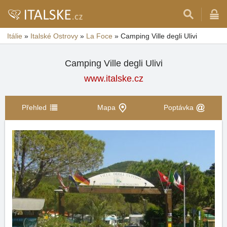
Itálie
»
Italské Ostrovy
»
La Foce
»
Camping Ville degli Ulivi
Camping Ville degli Ulivi
www.italske.cz
Přehled
Mapa
Poptávka