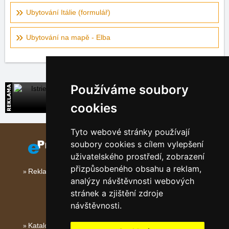
Ubytování Itálie (formulář)
Ubytování na mapě - Elba
Používáme soubory
Istrie
Přímé kontakty na ubytování v Chorvatsku
cookies
Tyto webové stránky používají
soubory cookies s cílem vylepšení
uživatelského prostředí, zobrazení
přizpůsobeného obsahu a reklam,
Reklama na tomto serveru
analýzy návštěvnosti webových
stránek a zjištění zdroje
návštěvnosti.
Katalog ubytování