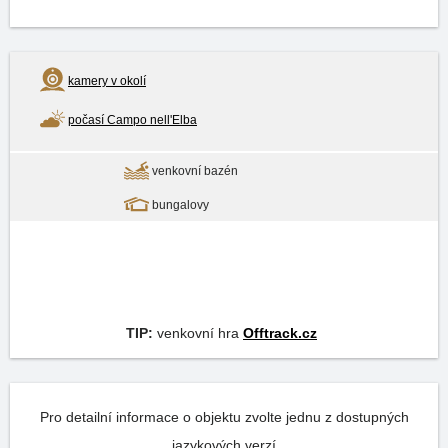
kamery v okolí
počasí Campo nell'Elba
venkovní bazén
bungalovy
TIP:
venkovní hra
Offtrack.cz
Pro detailní informace o objektu zvolte jednu z dostupných
jazykových verzí