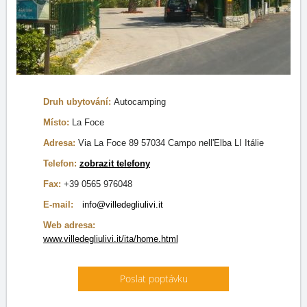
Druh ubytování:
Autocamping
Místo:
La Foce
Adresa:
Via La Foce 89 57034 Campo nell'Elba LI Itálie
Telefon:
zobrazit telefony
Fax:
+39 0565 976048
E-mail:
info@villedegliulivi.it
Web adresa:
www.villedegliulivi.it/ita/home.html
Poslat poptávku