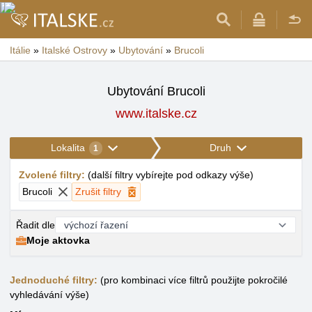
Itálie
»
Italské Ostrovy
»
Ubytování
»
Brucoli
Ubytování Brucoli
www.italske.cz
Lokalita
Druh
1
Zvolené filtry
:
(
další filtry vybírejte pod odkazy výše
)
Brucoli
Zrušit filtry
Řadit dle
Moje aktovka
Jednoduché filtry:
(pro kombinaci více filtrů použijte pokročilé
vyhledávání výše)