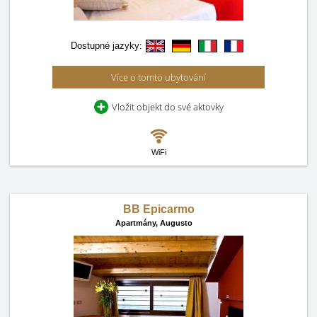
Dostupné jazyky:
Více o tomto ubytování
Vložit objekt do své aktovky
WiFi
BB Epicarmo
Apartmány,
Augusto