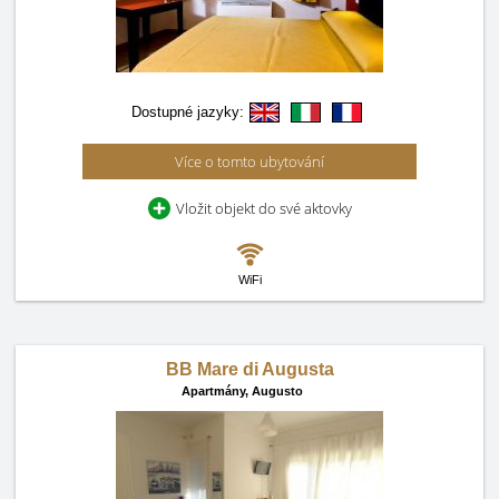
Dostupné jazyky:
Více o tomto ubytování
Vložit objekt do své aktovky
WiFi
BB Mare di Augusta
Apartmány,
Augusto