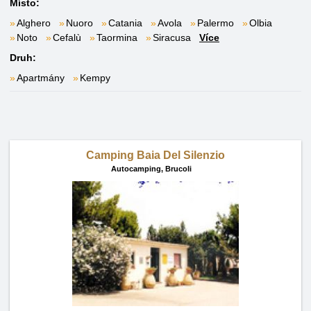
Místo:
Alghero
Nuoro
Catania
Avola
Palermo
Olbia
Noto
Cefalù
Taormina
Siracusa
Více
Druh:
Apartmány
Kempy
Camping Baia Del Silenzio
Autocamping,
Brucoli