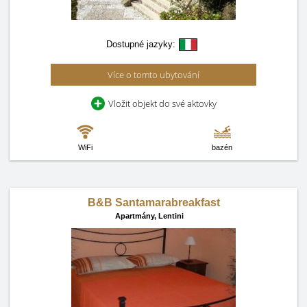
Dostupné jazyky:
Více o tomto ubytování
Vložit objekt do své aktovky
WiFi
bazén
B&B Santamarabreakfast
Apartmány,
Lentini