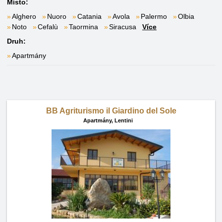
Místo:
Alghero
Nuoro
Catania
Avola
Palermo
Olbia
Noto
Cefalù
Taormina
Siracusa
Více
Druh:
Apartmány
BB Agriturismo il Giardino del Sole
Apartmány,
Lentini