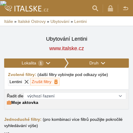
Itálie
»
Italské Ostrovy
»
Ubytování
»
Lentini
Ubytování Lentini
www.italske.cz
Lokalita
Druh
1
Zvolené filtry
:
(
další filtry vybírejte pod odkazy výše
)
Lentini
Zrušit filtry
Řadit dle
Moje aktovka
Jednoduché filtry:
(pro kombinaci více filtrů použijte pokročilé
vyhledávání výše)