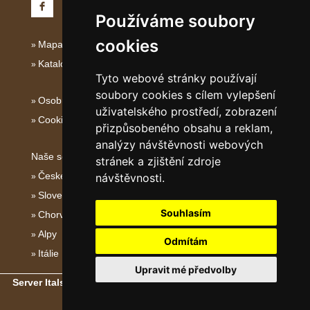
Používáme soubory
cookies
Mapa serveru Italské Ostrovy
Katalog ubytování
Tyto webové stránky používají
soubory cookies s cílem vylepšení
Osobní údaje
uživatelského prostředí, zobrazení
Cookies
přizpůsobeného obsahu a reklam,
analýzy návštěvnosti webových
Naše servery:
stránek a zjištění zdroje
České hory
návštěvnosti.
Slovenské hory
Souhlasím
Chorvatsko
Alpy
Odmítám
Itálie
Upravit mé předvolby
Server Italské hory, ostrovy a pobřeží
- Copyright © 2011-2026
eProgress s.r.o.