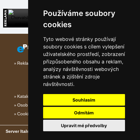
Používáme soubory
Chorvatsko počasí
Předpověď počasí a teploty moře v Chorvatsku
cookies
Tyto webové stránky používají
soubory cookies s cílem vylepšení
uživatelského prostředí, zobrazení
přizpůsobeného obsahu a reklam,
Reklama na tomto serveru
analýzy návštěvnosti webových
stránek a zjištění zdroje
návštěvnosti.
Katalog ubytování
Souhlasím
Osobní údaje
Odmítám
Cookies
Upravit mé předvolby
Server Italské hory, ostrovy a pobřeží
- Copyright © 2011-2026
eProgress s.r.o.