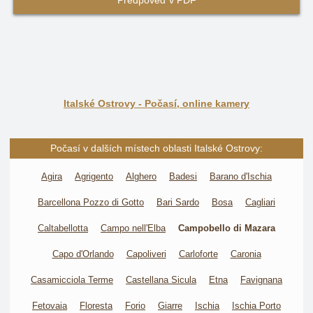
Předpověď v PDF
Italské Ostrovy - Počasí, online kamery
Počasí v dalších místech oblasti Italské Ostrovy:
Agira
Agrigento
Alghero
Badesi
Barano d'Ischia
Barcellona Pozzo di Gotto
Bari Sardo
Bosa
Cagliari
Caltabellotta
Campo nell'Elba
Campobello di Mazara
Capo d'Orlando
Capoliveri
Carloforte
Caronia
Casamicciola Terme
Castellana Sicula
Etna
Favignana
Fetovaia
Floresta
Forio
Giarre
Ischia
Ischia Porto