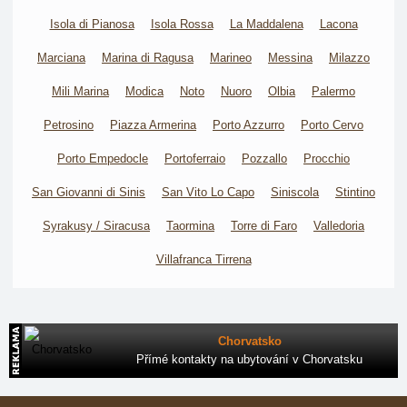
Isola di Pianosa
Isola Rossa
La Maddalena
Lacona
Marciana
Marina di Ragusa
Marineo
Messina
Milazzo
Mili Marina
Modica
Noto
Nuoro
Olbia
Palermo
Petrosino
Piazza Armerina
Porto Azzurro
Porto Cervo
Porto Empedocle
Portoferraio
Pozzallo
Procchio
San Giovanni di Sinis
San Vito Lo Capo
Siniscola
Stintino
Syrakusy / Siracusa
Taormina
Torre di Faro
Valledoria
Villafranca Tirrena
Chorvatsko
Přímé kontakty na ubytování v Chorvatsku