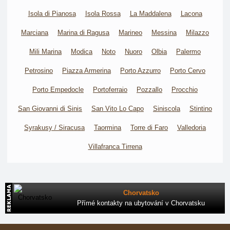
Isola di Pianosa
Isola Rossa
La Maddalena
Lacona
Marciana
Marina di Ragusa
Marineo
Messina
Milazzo
Mili Marina
Modica
Noto
Nuoro
Olbia
Palermo
Petrosino
Piazza Armerina
Porto Azzurro
Porto Cervo
Porto Empedocle
Portoferraio
Pozzallo
Procchio
San Giovanni di Sinis
San Vito Lo Capo
Siniscola
Stintino
Syrakusy / Siracusa
Taormina
Torre di Faro
Valledoria
Villafranca Tirrena
Chorvatsko
Přímé kontakty na ubytování v Chorvatsku