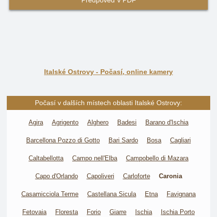
Předpověď v PDF
Italské Ostrovy - Počasí, online kamery
Počasí v dalších místech oblasti Italské Ostrovy:
Agira
Agrigento
Alghero
Badesi
Barano d'Ischia
Barcellona Pozzo di Gotto
Bari Sardo
Bosa
Cagliari
Caltabellotta
Campo nell'Elba
Campobello di Mazara
Capo d'Orlando
Capoliveri
Carloforte
Caronia
Casamicciola Terme
Castellana Sicula
Etna
Favignana
Fetovaia
Floresta
Forio
Giarre
Ischia
Ischia Porto