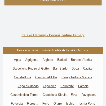
Předpověď v PDF
Italské Ostrovy - Počasí, online kamery
Počasí v dalších místech oblasti Italské Ostrovy:
Agira
Agrigento
Alghero
Badesi
Barano d'Ischia
Barcellona Pozzo di Gotto
Bari Sardo
Bosa
Cagliari
Caltabellotta
Campo nell'Elba
Campobello di Mazara
Capo d'Orlando
Capoliveri
Carloforte
Caronia
Casamicciola Terme
Castellana Sicula
Etna
Favignana
Fetovaia
Floresta
Forio
Giarre
Ischia
Ischia Porto