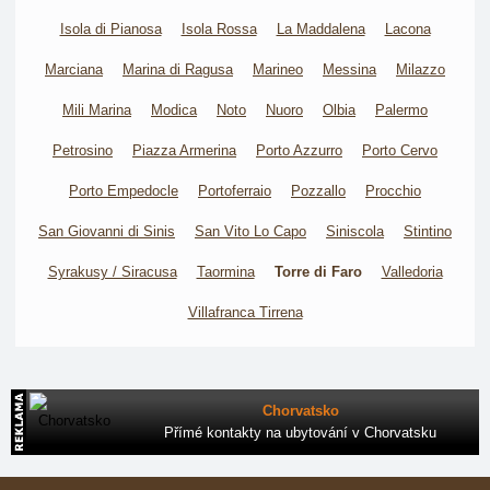
Isola di Pianosa
Isola Rossa
La Maddalena
Lacona
Marciana
Marina di Ragusa
Marineo
Messina
Milazzo
Mili Marina
Modica
Noto
Nuoro
Olbia
Palermo
Petrosino
Piazza Armerina
Porto Azzurro
Porto Cervo
Porto Empedocle
Portoferraio
Pozzallo
Procchio
San Giovanni di Sinis
San Vito Lo Capo
Siniscola
Stintino
Syrakusy / Siracusa
Taormina
Torre di Faro
Valledoria
Villafranca Tirrena
Chorvatsko
Přímé kontakty na ubytování v Chorvatsku