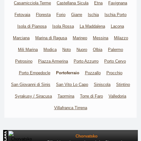
Casamicciola Terme
Castellana Sicula
Etna
Favignana
Fetovaia
Floresta
Forio
Giarre
Ischia
Ischia Porto
Isola di Pianosa
Isola Rossa
La Maddalena
Lacona
Marciana
Marina di Ragusa
Marineo
Messina
Milazzo
Mili Marina
Modica
Noto
Nuoro
Olbia
Palermo
Petrosino
Piazza Armerina
Porto Azzurro
Porto Cervo
Porto Empedocle
Portoferraio
Pozzallo
Procchio
San Giovanni di Sinis
San Vito Lo Capo
Siniscola
Stintino
Syrakusy / Siracusa
Taormina
Torre di Faro
Valledoria
Villafranca Tirrena
Chorvatsko