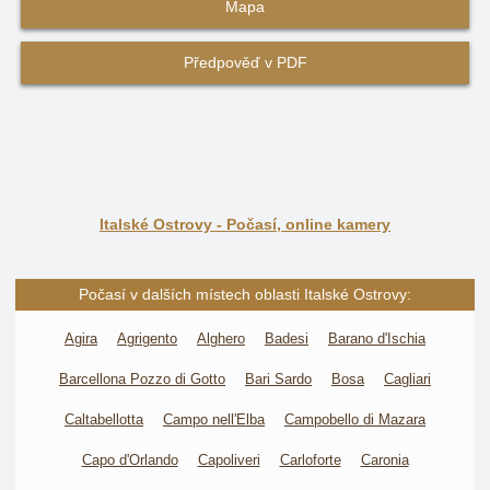
Mapa
Předpověď v PDF
Italské Ostrovy - Počasí, online kamery
Počasí v dalších místech oblasti Italské Ostrovy:
Agira
Agrigento
Alghero
Badesi
Barano d'Ischia
Barcellona Pozzo di Gotto
Bari Sardo
Bosa
Cagliari
Caltabellotta
Campo nell'Elba
Campobello di Mazara
Capo d'Orlando
Capoliveri
Carloforte
Caronia