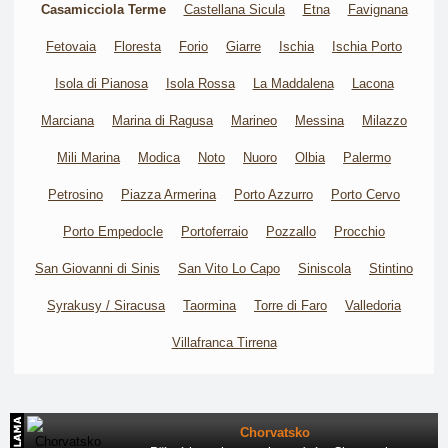
Casamicciola Terme
Castellana Sicula
Etna
Favignana
Fetovaia
Floresta
Forio
Giarre
Ischia
Ischia Porto
Isola di Pianosa
Isola Rossa
La Maddalena
Lacona
Marciana
Marina di Ragusa
Marineo
Messina
Milazzo
Mili Marina
Modica
Noto
Nuoro
Olbia
Palermo
Petrosino
Piazza Armerina
Porto Azzurro
Porto Cervo
Porto Empedocle
Portoferraio
Pozzallo
Procchio
San Giovanni di Sinis
San Vito Lo Capo
Siniscola
Stintino
Syrakusy / Siracusa
Taormina
Torre di Faro
Valledoria
Villafranca Tirrena
Chorvatsko