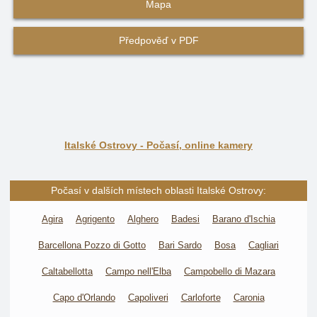
Mapa
Předpověď v PDF
Italské Ostrovy - Počasí, online kamery
Počasí v dalších místech oblasti Italské Ostrovy:
Agira
Agrigento
Alghero
Badesi
Barano d'Ischia
Barcellona Pozzo di Gotto
Bari Sardo
Bosa
Cagliari
Caltabellotta
Campo nell'Elba
Campobello di Mazara
Capo d'Orlando
Capoliveri
Carloforte
Caronia