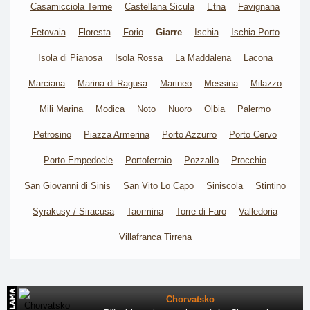
Casamicciola Terme
Castellana Sicula
Etna
Favignana
Fetovaia
Floresta
Forio
Giarre
Ischia
Ischia Porto
Isola di Pianosa
Isola Rossa
La Maddalena
Lacona
Marciana
Marina di Ragusa
Marineo
Messina
Milazzo
Mili Marina
Modica
Noto
Nuoro
Olbia
Palermo
Petrosino
Piazza Armerina
Porto Azzurro
Porto Cervo
Porto Empedocle
Portoferraio
Pozzallo
Procchio
San Giovanni di Sinis
San Vito Lo Capo
Siniscola
Stintino
Syrakusy / Siracusa
Taormina
Torre di Faro
Valledoria
Villafranca Tirrena
Chorvatsko