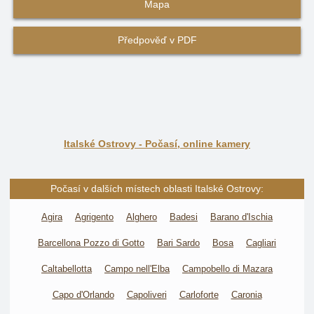
Mapa
Předpověď v PDF
Italské Ostrovy - Počasí, online kamery
Počasí v dalších místech oblasti Italské Ostrovy:
Agira
Agrigento
Alghero
Badesi
Barano d'Ischia
Barcellona Pozzo di Gotto
Bari Sardo
Bosa
Cagliari
Caltabellotta
Campo nell'Elba
Campobello di Mazara
Capo d'Orlando
Capoliveri
Carloforte
Caronia