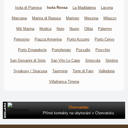
Isola di Pianosa
Isola Rossa
La Maddalena
Lacona
Marciana
Marina di Ragusa
Marineo
Messina
Milazzo
Mili Marina
Modica
Noto
Nuoro
Olbia
Palermo
Petrosino
Piazza Armerina
Porto Azzurro
Porto Cervo
Porto Empedocle
Portoferraio
Pozzallo
Procchio
San Giovanni di Sinis
San Vito Lo Capo
Siniscola
Stintino
Syrakusy / Siracusa
Taormina
Torre di Faro
Valledoria
Villafranca Tirrena
Chorvatsko
Přímé kontakty na ubytování v Chorvatsku