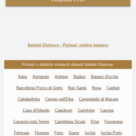
Předpověď v PDF
Italské Ostrovy - Počasí, online kamery
Počasí v dalších místech oblasti Italské Ostrovy:
Agira
Agrigento
Alghero
Badesi
Barano d'Ischia
Barcellona Pozzo di Gotto
Bari Sardo
Bosa
Cagliari
Caltabellotta
Campo nell'Elba
Campobello di Mazara
Capo d'Orlando
Capoliveri
Carloforte
Caronia
Casamicciola Terme
Castellana Sicula
Etna
Favignana
Fetovaia
Floresta
Forio
Giarre
Ischia
Ischia Porto