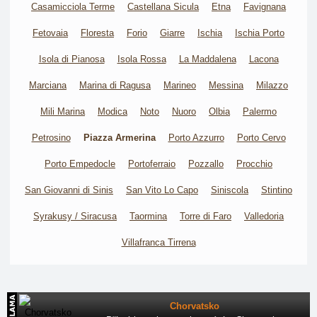
Casamicciola Terme
Castellana Sicula
Etna
Favignana
Fetovaia
Floresta
Forio
Giarre
Ischia
Ischia Porto
Isola di Pianosa
Isola Rossa
La Maddalena
Lacona
Marciana
Marina di Ragusa
Marineo
Messina
Milazzo
Mili Marina
Modica
Noto
Nuoro
Olbia
Palermo
Petrosino
Piazza Armerina
Porto Azzurro
Porto Cervo
Porto Empedocle
Portoferraio
Pozzallo
Procchio
San Giovanni di Sinis
San Vito Lo Capo
Siniscola
Stintino
Syrakusy / Siracusa
Taormina
Torre di Faro
Valledoria
Villafranca Tirrena
Chorvatsko