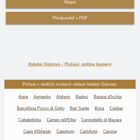
Mapa
Předpověď v PDF
Italské Ostrovy - Počasí, online kamery
Počasí v dalších místech oblasti Italské Ostrovy:
Agira
Agrigento
Alghero
Badesi
Barano d'Ischia
Barcellona Pozzo di Gotto
Bari Sardo
Bosa
Cagliari
Caltabellotta
Campo nell'Elba
Campobello di Mazara
Capo d'Orlando
Capoliveri
Carloforte
Caronia