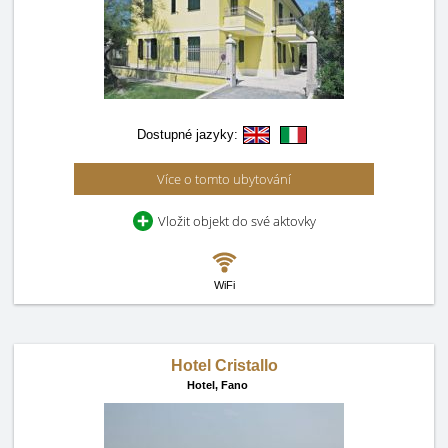
Dostupné jazyky:
Více o tomto ubytování
Vložit objekt do své aktovky
WiFi
Hotel Cristallo
Hotel,
Fano