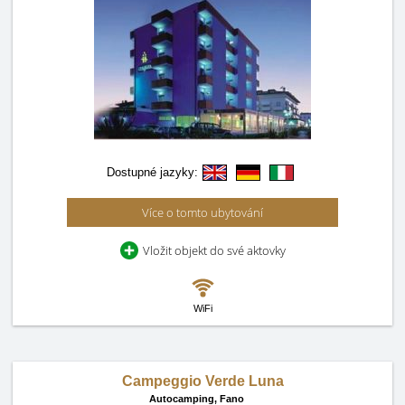
Dostupné jazyky:
Více o tomto ubytování
Vložit objekt do své aktovky
WiFi
Campeggio Verde Luna
Autocamping,
Fano