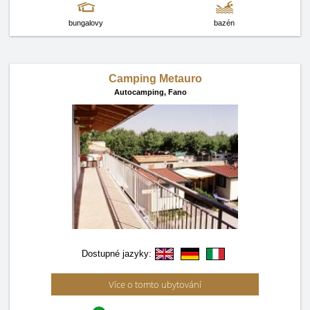
bungalovy
bazén
Camping Metauro
Autocamping,
Fano
Dostupné jazyky:
Více o tomto ubytování