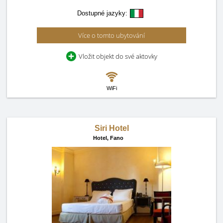
Dostupné jazyky:
Více o tomto ubytování
Vložit objekt do své aktovky
WiFi
Siri Hotel
Hotel,
Fano