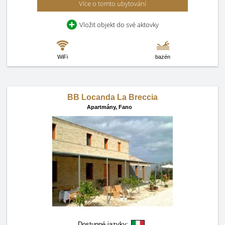
Více o tomto ubytování
Vložit objekt do své aktovky
WiFi
bazén
BB Locanda La Breccia
Apartmány,
Fano
Dostupné jazyky: