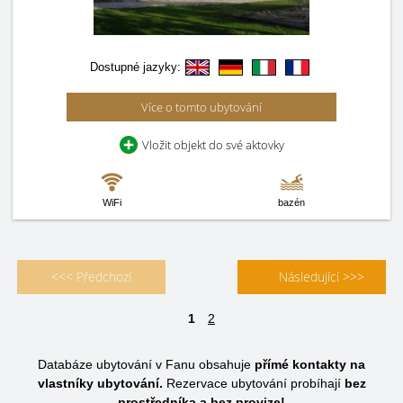
Dostupné jazyky:
Více o tomto ubytování
Vložit objekt do své aktovky
WiFi
bazén
<<< Předchozí
Následující >>>
1
2
Databáze ubytování v Fanu obsahuje
přímé kontakty na
vlastníky ubytování.
Rezervace ubytování probíhají
bez
prostředníka a bez provize!