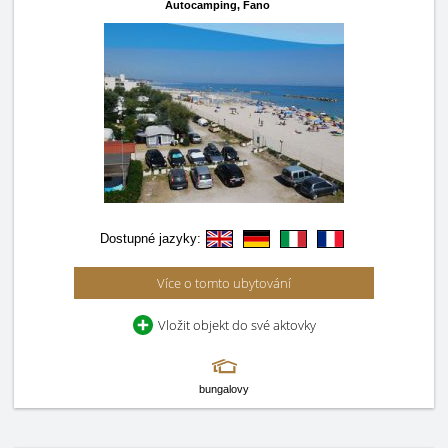
Autocamping,
Fano
Dostupné jazyky:
Více o tomto ubytování
Vložit objekt do své aktovky
bungalovy