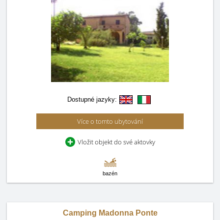
Dostupné jazyky:
Více o tomto ubytování
Vložit objekt do své aktovky
bazén
Camping Madonna Ponte