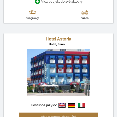
Vložit objekt do své aktovky
bungalovy
bazén
Hotel Astoria
Hotel,
Fano
Dostupné jazyky:
Více o tomto ubytování