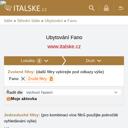
Itálie
»
Střední Itálie
»
Ubytování
»
Fano
Ubytování Fano
www.italske.cz
Lokalita
Druh
1
Zvolené filtry
:
(
další filtry vybírejte pod odkazy výše
)
Fano
Zrušit filtry
Řadit dle
Moje aktovka
Jednoduché filtry:
(pro kombinaci více filtrů použijte pokročilé
vyhledávání výše)