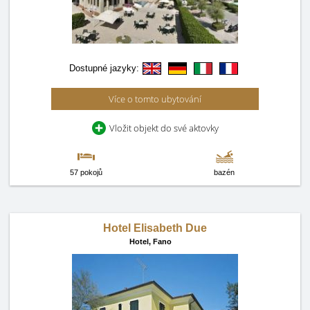
Dostupné jazyky:
Více o tomto ubytování
Vložit objekt do své aktovky
57 pokojů
bazén
Hotel Elisabeth Due
Hotel,
Fano