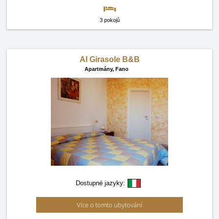
3 pokojů
Al Girasole B&B
Apartmány,
Fano
Dostupné jazyky:
Více o tomto ubytování