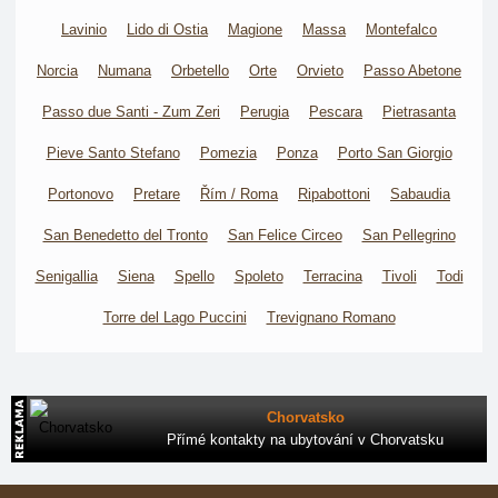
Lavinio
Lido di Ostia
Magione
Massa
Montefalco
Norcia
Numana
Orbetello
Orte
Orvieto
Passo Abetone
Passo due Santi - Zum Zeri
Perugia
Pescara
Pietrasanta
Pieve Santo Stefano
Pomezia
Ponza
Porto San Giorgio
Portonovo
Pretare
Řím / Roma
Ripabottoni
Sabaudia
San Benedetto del Tronto
San Felice Circeo
San Pellegrino
Senigallia
Siena
Spello
Spoleto
Terracina
Tivoli
Todi
Torre del Lago Puccini
Trevignano Romano
Chorvatsko
Přímé kontakty na ubytování v Chorvatsku