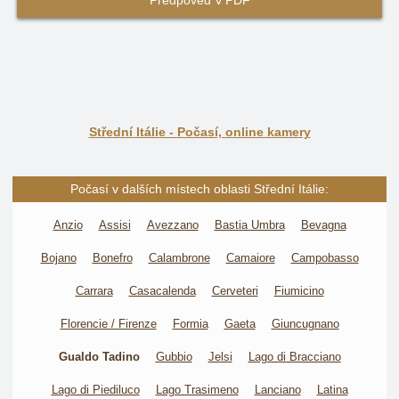
Předpověď v PDF
Střední Itálie - Počasí, online kamery
Počasí v dalších místech oblasti Střední Itálie:
Anzio
Assisi
Avezzano
Bastia Umbra
Bevagna
Bojano
Bonefro
Calambrone
Camaiore
Campobasso
Carrara
Casacalenda
Cerveteri
Fiumicino
Florencie / Firenze
Formia
Gaeta
Giuncugnano
Gualdo Tadino
Gubbio
Jelsi
Lago di Bracciano
Lago di Piediluco
Lago Trasimeno
Lanciano
Latina