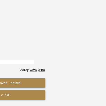
Zdroj:
www.yr.no
věď - detailní
 v PDF