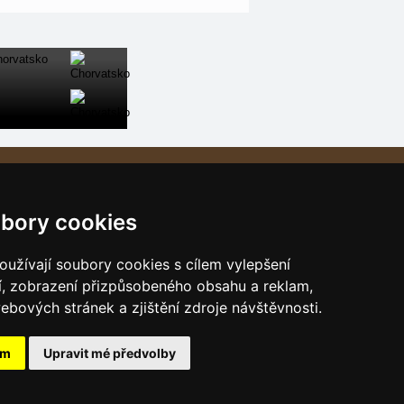
Naše servery:
České hory
bory cookies
Slovenské hory
Chorvatsko
užívají soubory cookies s cílem vylepšení
Alpy
í, zobrazení přizpůsobeného obsahu a reklam,
ebových stránek a zjištění zdroje návštěvnosti.
Itálie
ám
Upravit mé předvolby
s.r.o.