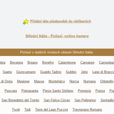
Přidání této předpovědi do oblíbených
Střední Itálie - Počasí, online kamery
Počasí v dalších místech oblasti Střední Itálie:
mbra
Bevagna
Bojano
Bonefro
Calambrone
Camaiore
Campoba
Gaeta
Giuncugnano
Gualdo Tadino
Gubbio
Jelsi
Lago di Bracc
 di Ostia
Magione
Massa
Montefalco
Norcia
Numana
Orbetello
Pescara
Pietrasanta
Pieve Santo Stefano
Pomezia
Ponza
Po
San Benedetto del Tronto
San Felice Circeo
San Pellegrino
Senigalli
Tivoli
Todi
Torre del Lago Puccini
Trevignano Romano