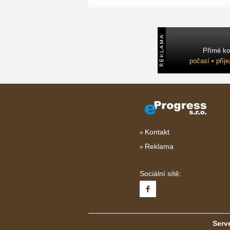
Přímé ko
počasí • příj
Kontakt
Reklama
Sociální sítě:
Serve