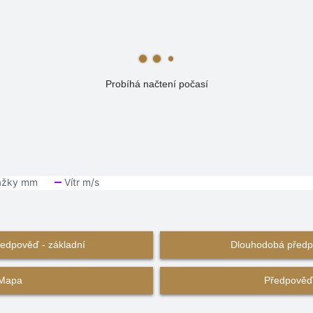
Probíhá načtení počasí
edpověď - základní
Dlouhodobá předpo
Mapa
Předpověď