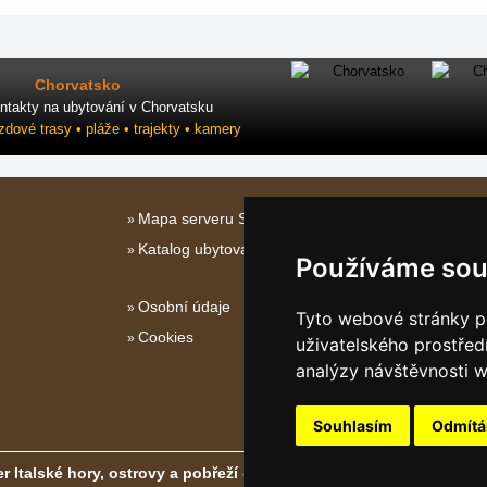
Chorvatsko
ntakty na ubytování v Chorvatsku
ezdové trasy • pláže • trajekty • kamery
Mapa serveru Střední Itálie
Katalog ubytování
Používáme sou
Osobní údaje
Tyto webové stránky po
Cookies
uživatelského prostřed
analýzy návštěvnosti w
Souhlasím
Odmít
r Italské hory, ostrovy a pobřeží
- Copyright © 2011-2026
eProgress 