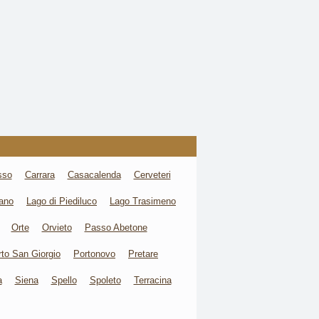
sso
Carrara
Casacalenda
Cerveteri
iano
Lago di Piediluco
Lago Trasimeno
Orte
Orvieto
Passo Abetone
rto San Giorgio
Portonovo
Pretare
a
Siena
Spello
Spoleto
Terracina