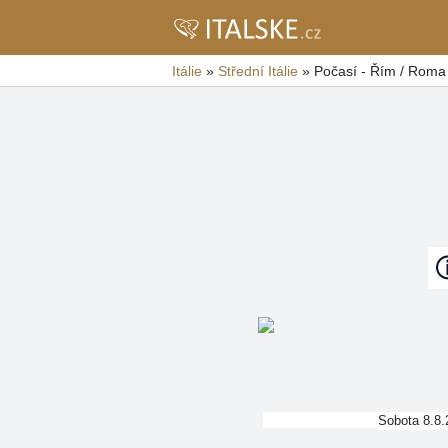
Itálie
»
Střední Itálie
»
Počasí - Řím / Roma
Sobota 8.8.