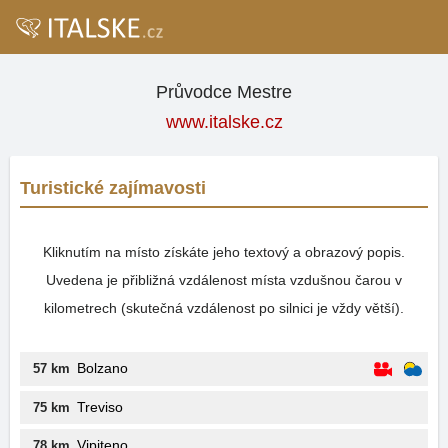
Průvodce Mestre
www.italske.cz
Turistické zajímavosti
Kliknutím na místo získáte jeho textový a obrazový popis.
Uvedena je přibližná vzdálenost místa vzdušnou čarou v
kilometrech (skutečná vzdálenost po silnici je vždy větší).
Bolzano
57 km
Treviso
75 km
Vipiteno
78 km