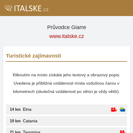
Průvodce Giarre
www.italske.cz
Turistické zajímavosti
Kliknutím na místo získáte jeho textový a obrazový popis.
Uvedena je přibližná vzdálenost místa vzdušnou čarou v
kilometrech (skutečná vzdálenost po silnici je vždy větší).
Etna
14 km
Catania
19 km
Taormina
21 km