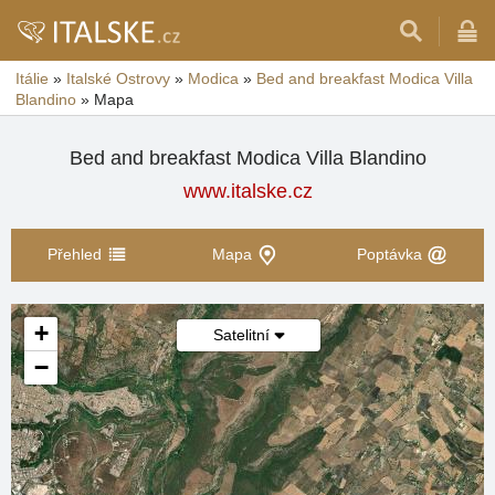
Itálie
»
Italské Ostrovy
»
Modica
»
Bed and breakfast Modica Villa
Blandino
»
Mapa
Bed and breakfast Modica Villa Blandino
www.italske.cz
Přehled
Mapa
Poptávka
+
Satelitní
−