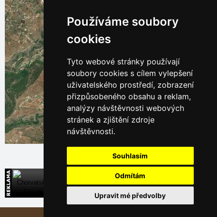
Používáme soubory
cookies
Tyto webové stránky používají
soubory cookies s cílem vylepšení
uživatelského prostředí, zobrazení
přizpůsobeného obsahu a reklam,
analýzy návštěvnosti webových
stránek a zjištění zdroje
návštěvnosti.
Leaflet
| © Ersi World Imagery
Souhlasím
Odmítám
Chorvatsko Fórum
Podělte se o Vaše poznatky z dovolené v Chorvatsku
Upravit mé předvolby