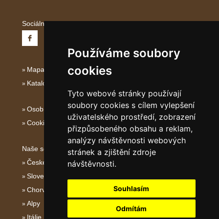
Sociální sítě:
Používáme soubory
cookies
Mapa serveru Střední Itálie
Katalog ubytování
Tyto webové stránky používají
soubory cookies s cílem vylepšení
Osobní údaje
uživatelského prostředí, zobrazení
Cookies
přizpůsobeného obsahu a reklam,
analýzy návštěvnosti webových
Naše servery:
stránek a zjištění zdroje
České hory
návštěvnosti.
Slovenské hory
Souhlasím
Chorvatsko
Alpy
Odmítám
Itálie