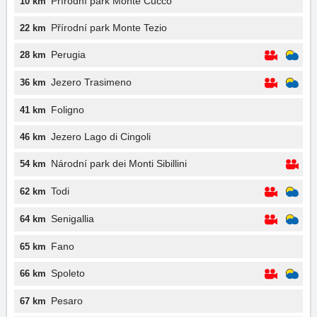
Přírodní park Monte Cucco
10 km
Přírodní park Monte Tezio
22 km
Perugia
28 km
Jezero Trasimeno
36 km
Foligno
41 km
Jezero Lago di Cingoli
46 km
Národní park dei Monti Sibillini
54 km
Todi
62 km
Senigallia
64 km
Fano
65 km
Spoleto
66 km
Pesaro
67 km