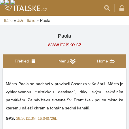
Itálie
»
Jižní Itálie
»
Paola
Paola
www.italske.cz
Přehled
Menu
Home
Město Paola se nachází v provincii Cosenza v Kalábrii. Město je
vyhledávanou turistickou destinací, díky svým sakrálním
památkám. Za návštěvu svatyně Sv. Františka - poutní místo ke
kterému náleží chrám a fontána sedmi kanálů.
GPS:
39.361113N, 16.040726E