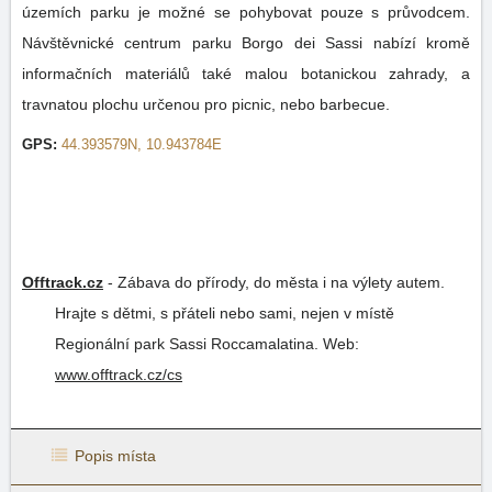
územích parku je možné se pohybovat pouze s průvodcem.
Návštěvnické centrum parku Borgo dei Sassi nabízí kromě
informačních materiálů také malou botanickou zahrady, a
travnatou plochu určenou pro picnic, nebo barbecue.
GPS:
44.393579N, 10.943784E
Offtrack.cz
-
Zábava do přírody, do města i na výlety autem.
Hrajte s dětmi, s přáteli nebo sami, nejen v místě
Regionální park Sassi Roccamalatina.
Web:
www.offtrack.cz/cs
Popis místa