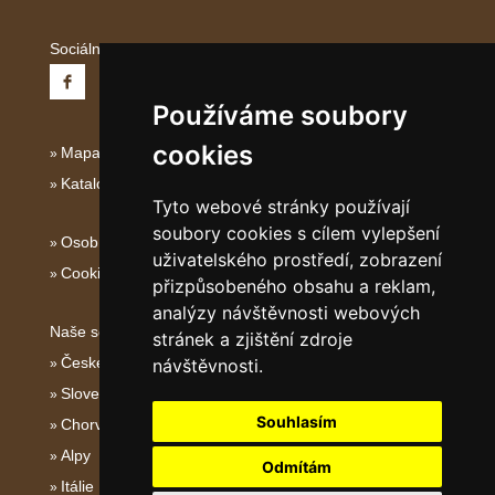
Sociální sítě:
Používáme soubory
cookies
Mapa serveru Severní Itálie
Katalog ubytování
Tyto webové stránky používají
soubory cookies s cílem vylepšení
Osobní údaje
uživatelského prostředí, zobrazení
Cookies
přizpůsobeného obsahu a reklam,
analýzy návštěvnosti webových
Naše servery:
stránek a zjištění zdroje
České hory
návštěvnosti.
Slovenské hory
Souhlasím
Chorvatsko
Alpy
Odmítám
Itálie