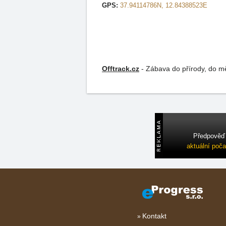
GPS:
37.94114786N, 12.84388523E
Offtrack.cz
-
Zábava do přírody, do měs
Předpověď 
aktuální poča
Kontakt