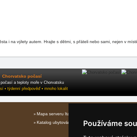
ta i na výlety autem. Hrajte s dětmi, s přáteli nebo sami, nejen v mís
Chorvatsko počasí
počasí a teploty moře v Chorvatsku
sí • týdenní předpověď • mnoho lokalit
Mapa serveru Italské Ostrovy
Používáme sou
Katalog ubytování