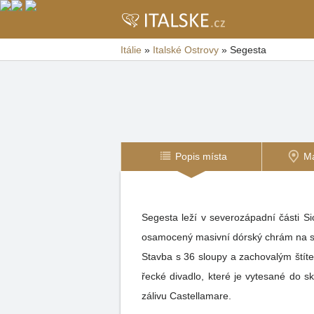
Itálie
»
Italské Ostrovy
»
Segesta
Popis místa
M
Segesta leží v severozápadní části Sicílie. Zbytky města se nacházejí na vrchu Monte Barbaro (350 m n. m). Nejpůsobivější je
osamocený masivní dórský chrám na sv
Stavba s 36 sloupy a zachovalým štít
řecké divadlo, které je vytesané do skalnatých svahů 
zálivu Castellamare.