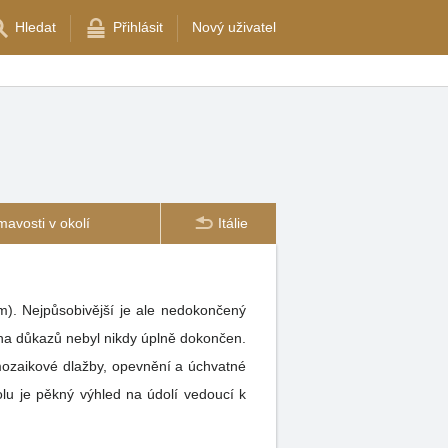
Hledat
Přihlásit
Nový uživatel
mavosti v okolí
Itálie
ha důkazů nebyl nikdy úplně dokončen.
mozaikové dlažby, opevnění a úchvatné