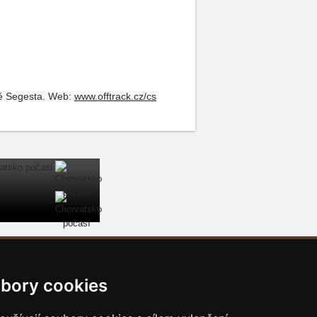
tě Segesta.
Web:
www.offtrack.cz/cs
Naše servery:
bory cookies
České hory
Slovenské hory