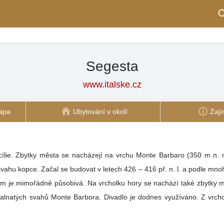
Segesta
www.italske.cz
apa
Ubytování v okolí
Zají
 ale nedokončený
ahu kopce. Začal se budovat v letech 426 – 416 př. n. l. a podle mno
em je mimořádně působivá. Na vrcholku hory se nachází také zbytky 
Monte Barbora. Divadlo je dodnes využíváno. Z vrcholu je pěkný výhled na údolí vedoucí k