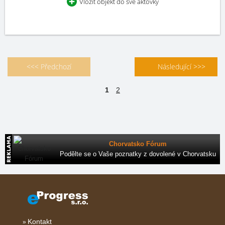
Vložit objekt do své aktovky
<<< Předchozí
Následující >>>
1
2
Chorvatsko Fórum
Podělte se o Vaše poznatky z dovolené v Chorvatsku
Kontakt