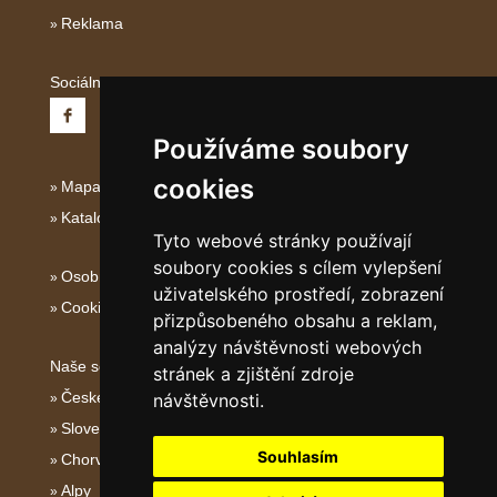
Reklama
Sociální sítě:
Používáme soubory
cookies
Mapa serveru Severní Itálie
Katalog ubytování
Tyto webové stránky používají
soubory cookies s cílem vylepšení
Osobní údaje
uživatelského prostředí, zobrazení
Cookies
přizpůsobeného obsahu a reklam,
analýzy návštěvnosti webových
Naše servery:
stránek a zjištění zdroje
České hory
návštěvnosti.
Slovenské hory
Souhlasím
Chorvatsko
Alpy