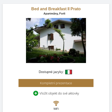
Bed and Breakfast Il Prato
Apartmány,
Forli
Dostupné jazyky:
Kompletní prezentace
Vložit objekt do své aktovky
WiFi