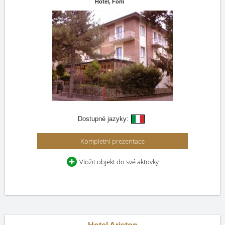
Hotel,
Forli
Dostupné jazyky:
Kompletní prezentace
Vložit objekt do své aktovky