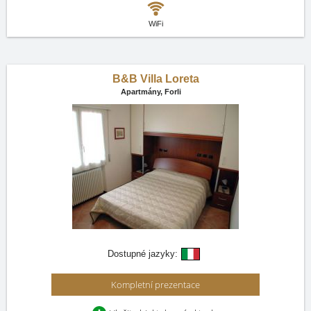
WiFi
B&B Villa Loreta
Apartmány,
Forli
Dostupné jazyky:
Kompletní prezentace