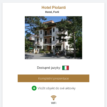
Hotel Piolanti
Hotel,
Forli
Dostupné jazyky:
Kompletní prezentace
Vložit objekt do své aktovky
WiFi