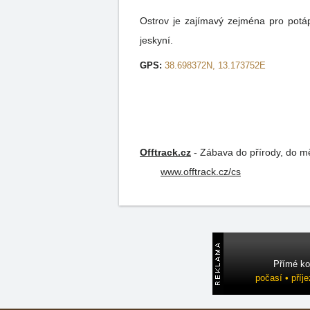
Ostrov je zajímavý zejména pro potá
jeskyní.
GPS:
38.698372N, 13.173752E
Offtrack.cz
-
Zábava do přírody, do měs
www.offtrack.cz/cs
Přímé ko
počasí • příj