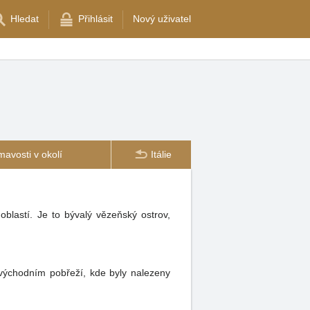
Hledat
Přihlásit
Nový uživatel
mavosti v okolí
Itálie
lastí. Je to bývalý vězeňský ostrov,
východním pobřeží, kde byly nalezeny