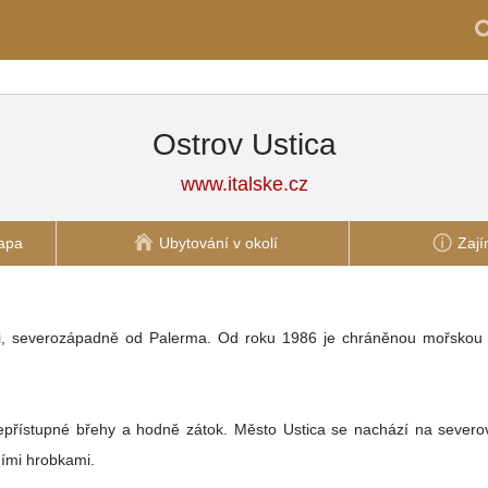
Ostrov Ustica
www.italske.cz
apa
Ubytování v okolí
Zají
i, severozápadně od Palerma. Od roku 1986 je chráněnou mořskou ob
epřístupné břehy a hodně zátok. Město Ustica se nachází na severo
ními hrobkami.