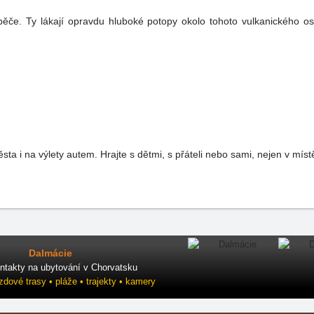
pěče. Ty lákají opravdu hluboké potopy okolo tohoto vulkanického o
ta i na výlety autem. Hrajte s dětmi, s přáteli nebo sami, nejen v míst
Dalmácie
ntakty na ubytování v Chorvatsku
ezdové trasy • pláže • trajekty • kamery