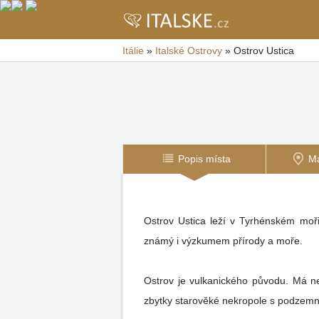
Itálie
»
Italské Ostrovy
»
Ostrov Ustica
Popis místa
M
Ostrov Ustica leží v Tyrhénském moř
známý i výzkumem přírody a moře.
Ostrov je vulkanického původu. Má n
zbytky starověké nekropole s podzem