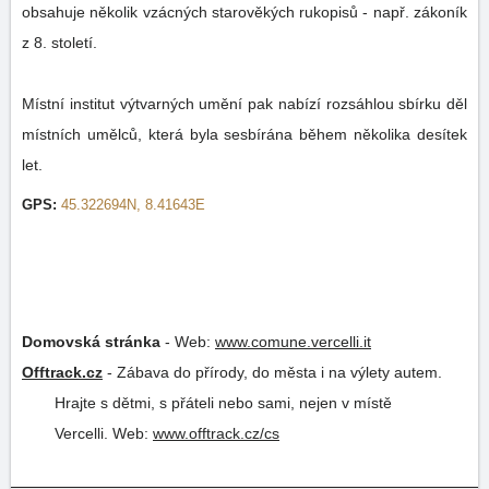
obsahuje několik vzácných starověkých rukopisů - např. zákoník
z 8. století.
Místní institut výtvarných umění pak nabízí rozsáhlou sbírku děl
místních umělců, která byla sesbírána během několika desítek
let.
GPS:
45.322694N, 8.41643E
Domovská stránka
-
Web:
www.comune.vercelli.it
Offtrack.cz
-
Zábava do přírody, do města i na výlety autem.
Hrajte s dětmi, s přáteli nebo sami, nejen v místě
Vercelli.
Web:
www.offtrack.cz/cs