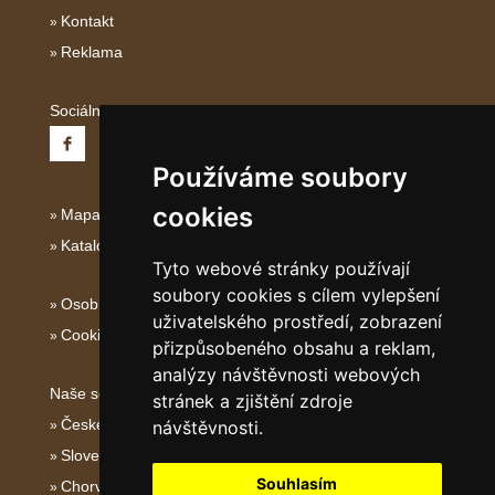
Kontakt
Reklama
Sociální sítě:
Používáme soubory
cookies
Mapa serveru Severní Itálie
Katalog ubytování
Tyto webové stránky používají
soubory cookies s cílem vylepšení
Osobní údaje
uživatelského prostředí, zobrazení
Cookies
přizpůsobeného obsahu a reklam,
analýzy návštěvnosti webových
Naše servery:
stránek a zjištění zdroje
České hory
návštěvnosti.
Slovenské hory
Souhlasím
Chorvatsko