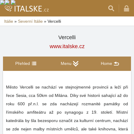
Itálie
»
Severní Itálie
»
Vercelli
Vercelli
www.italske.cz
Přehled
Menu
Home
Město Vercelli se nachází ve stejnojmenné provincii a leží při
řece Sesia, cca 50km od Milána. Díky své historii sahající až do
roku 600 př.n.l. se zda nacházejí rozmanité památky od
římského amfiteátru až po synagogu z 19. století. Místní
katedrála by šla bezesporu označit za kulturní centrum, nachází
se zde nejen malby místních umělců, ale také knihovna, která