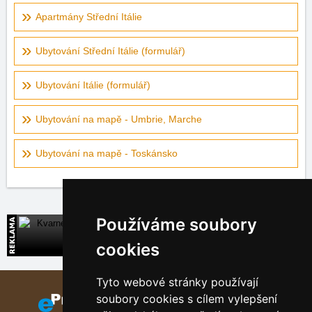
Apartmány Střední Itálie
Ubytování Střední Itálie (formulář)
Ubytování Itálie (formulář)
Ubytování na mapě - Umbrie, Marche
Ubytování na mapě - Toskánsko
Používáme soubory
Kvarner
Přímé kontakty na ubytování v Chorvatsku
cookies
Tyto webové stránky používají
soubory cookies s cílem vylepšení