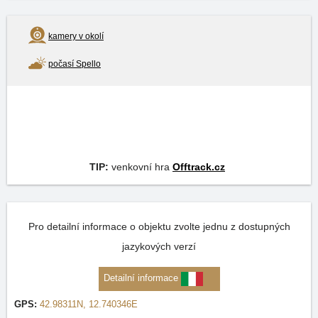
kamery v okolí
počasí Spello
TIP:
venkovní hra
Offtrack.cz
Pro detailní informace o objektu zvolte jednu z dostupných
jazykových verzí
Detailní informace
GPS:
42.98311N, 12.740346E