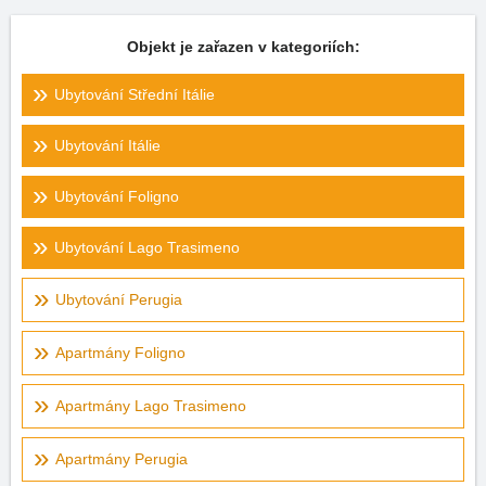
Objekt je zařazen v kategoriích:
Ubytování Střední Itálie
Ubytování Itálie
Ubytování Foligno
Ubytování Lago Trasimeno
Ubytování Perugia
Apartmány Foligno
Apartmány Lago Trasimeno
Apartmány Perugia