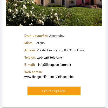
Druh ubytování:
Apartmány
Místo:
Foligno
Adresa:
Via dei Frantoi 53 , 06034 Foligno
Telefon:
zobrazit telefony
E-mail:
info@ilborgodelfattore.it
Web adresa:
www.ilborgodelfattore.it/it/index.php
Poslat poptávku