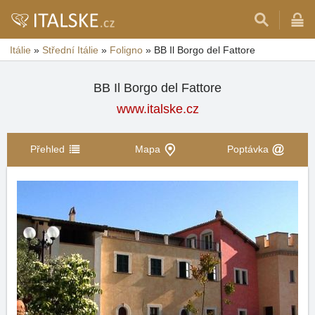
Itálie
»
Střední Itálie
»
Foligno
»
BB Il Borgo del Fattore
BB Il Borgo del Fattore
www.italske.cz
Přehled
Mapa
Poptávka