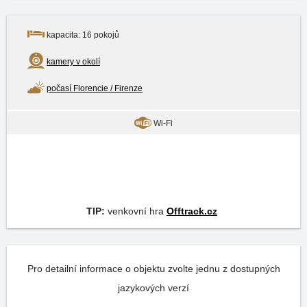
kapacita: 16 pokojů
kamery v okolí
počasí Florencie / Firenze
Wi-Fi
TIP:
venkovní hra
Offtrack.cz
Pro detailní informace o objektu zvolte jednu z dostupných
jazykových verzí