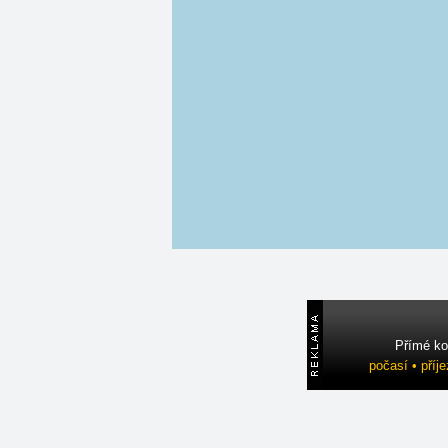
Přímé ko
počasí • příj