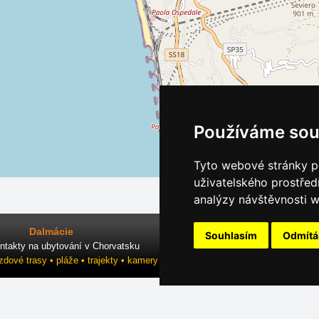
Používáme sou
Tyto webové stránky po
uživatelského prostřed
analýzy návštěvnosti w
Dalmácie
Souhlasím
Odmít
ntakty na ubytování v Chorvatsku
ezdové trasy • pláže • trajekty • kamery