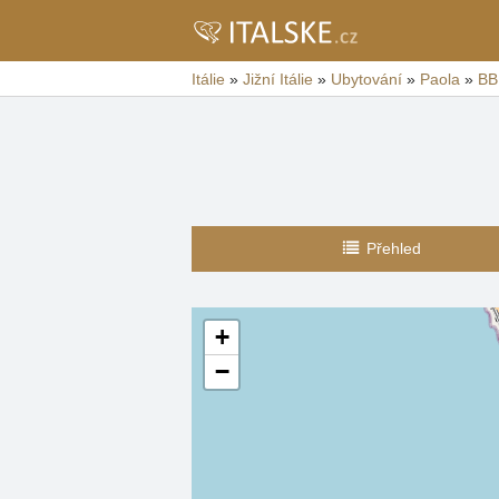
Itálie
»
Jižní Itálie
»
Ubytování
»
Paola
»
BB
Přehled
+
−