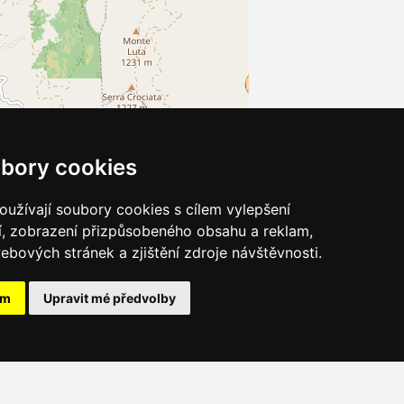
bory cookies
užívají soubory cookies s cílem vylepšení
Leaflet
| ©
OpenStreetMap
contributors
í, zobrazení přizpůsobeného obsahu a reklam,
ebových stránek a zjištění zdroje návštěvnosti.
ám
Upravit mé předvolby
Katalog ubytování Jižní Itálie